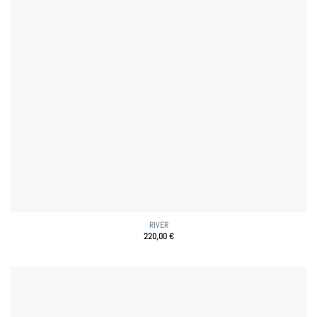
RIVER
220,00
€