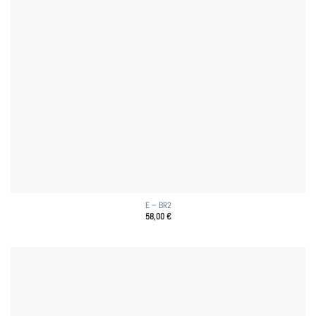
E – BR2
58,00
€