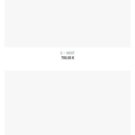
E – WDOT
700,00
€