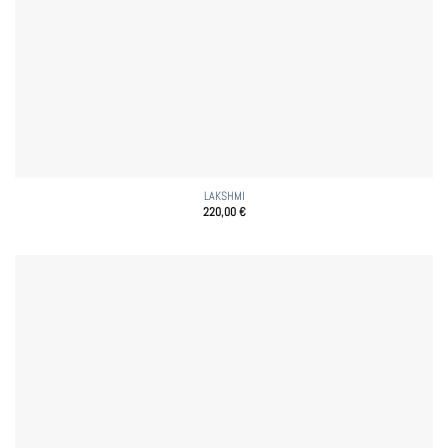
LAKSHMI
220,00
€