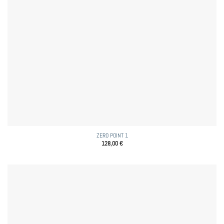
ZERO POINT 1
128,00
€