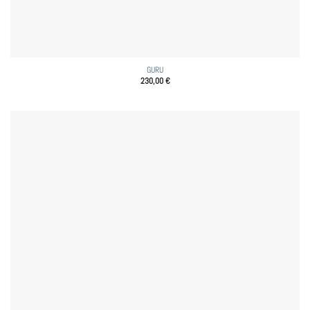
GURU
230,00
€