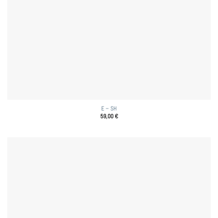
E – SH
59,00
€