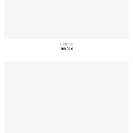
LOTUS GO
298,00
€