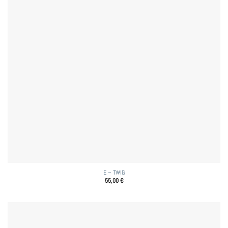
E – TWIG
55,00
€