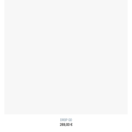
DROP GO
269,00
€