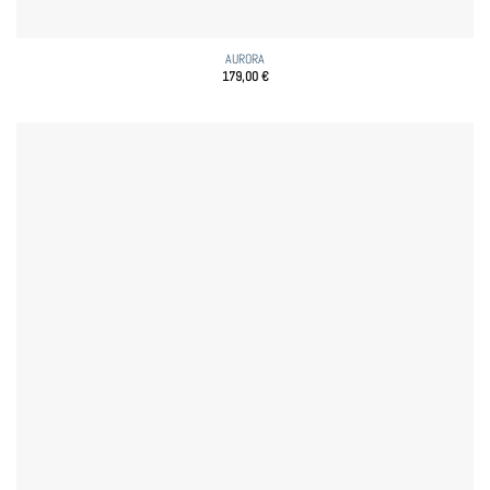
AURORA
179,00
€