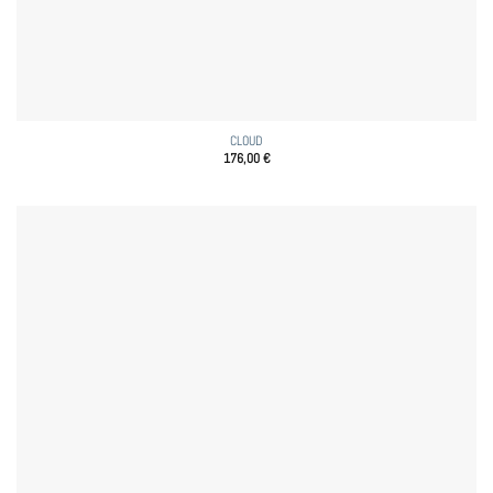
CLOUD
176,00
€