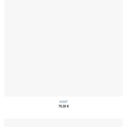
HEART
75,00
€