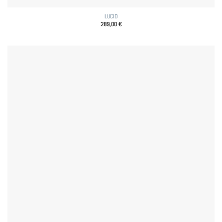
LUCID
289,00
€