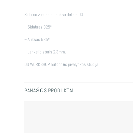
Sidabro žiedas su aukso detale DOT
– Sidabras 925º
– Auksas 585º
– Lankelio storis 2.3mm.
DD WORKSHOP autorinės juvelyrikos studija
PANAŠŪS PRODUKTAI