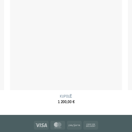
KUPOLĖ
1 200,00
€
Visa
MasterCard
Paysera
Cash
On