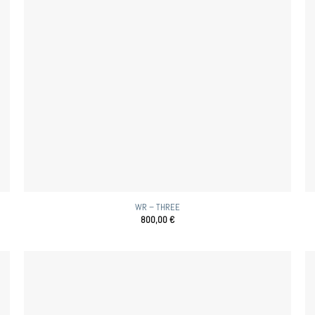
WR – THREE
800,00
€