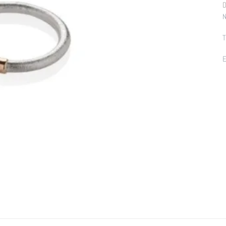
D
N
T
E