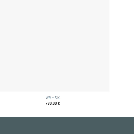
WR – SIX
780,00
€