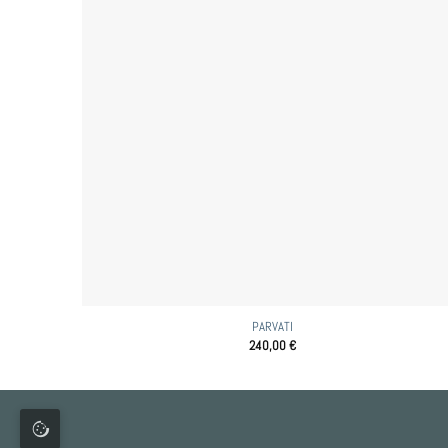
PARVATI
240,00
€