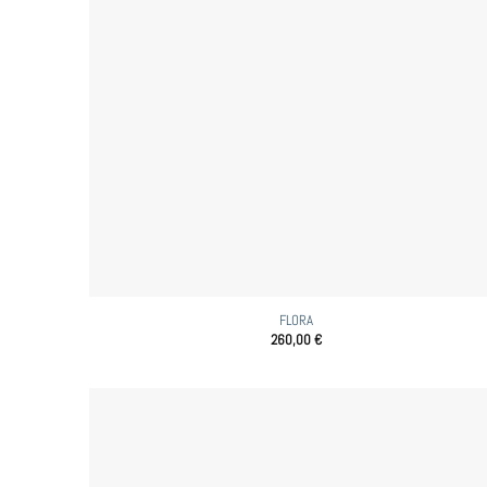
FLORA
260,00
€