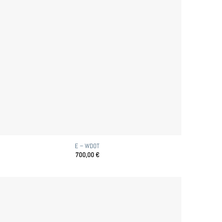
E – WDOT
700,00
€