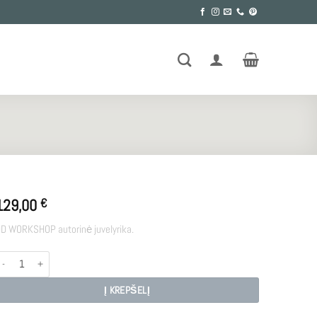
129,00
€
D WORKSHOP autorinė juvelyrika.
rodukto kiekis: DOT
Į KREPŠELĮ