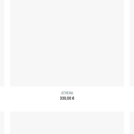
ATHENA
330,00
€