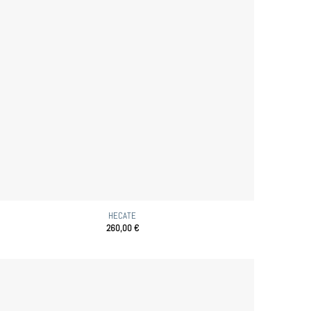
HECATE
260,00
€