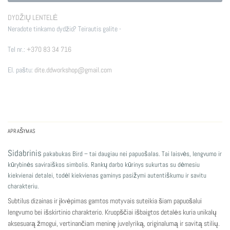
DYDŽIŲ LENTELĖ
Neradote tinkamo dydžio? Teirautis galite -
Tel nr.:
+370 83 34 716
El. paštu:
dite.ddworkshop@gmail.com
APRAŠYMAS
Sidabrinis
pakabukas Bird – tai daugiau nei papuošalas. Tai laisvės, lengvumo ir
kūrybinės saviraiškos simbolis. Rankų darbo kūrinys sukurtas su dėmesiu
kiekvienai detalei, todėl kiekvienas gaminys pasižymi autentiškumu ir savitu
charakteriu.
Subtilus dizainas ir įkvėpimas gamtos motyvais suteikia šiam papuošalui
lengvumo bei išskirtinio charakterio. Kruopščiai išbaigtos detalės kuria unikalų
aksesuarą žmogui, vertinančiam meninę juvelyriką, originalumą ir savitą stilių.