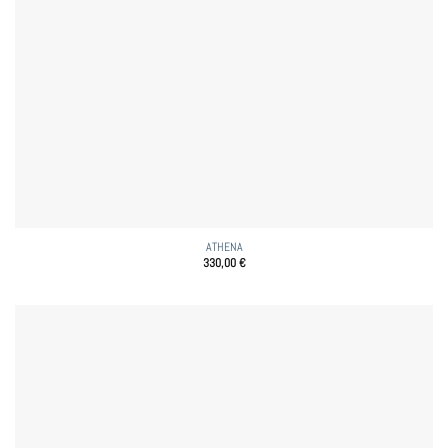
ATHENA
330,00
€