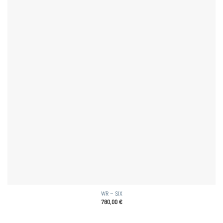
WR – SIX
780,00
€