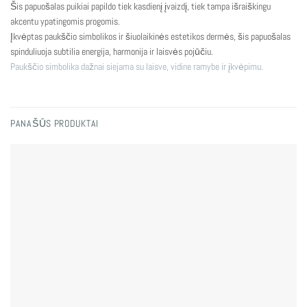
Šis papuošalas puikiai papildo tiek kasdienį įvaizdį, tiek tampa išraiškingu
akcentu ypatingomis progomis.
Įkvėptas paukščio simbolikos ir šiuolaikinės estetikos dermės, šis papuošalas
spinduliuoja subtilia energija, harmonija ir laisvės pojūčiu.
Paukščio simbolika dažnai siejama su laisve, vidine ramybe ir įkvėpimu.
PANAŠŪS PRODUKTAI