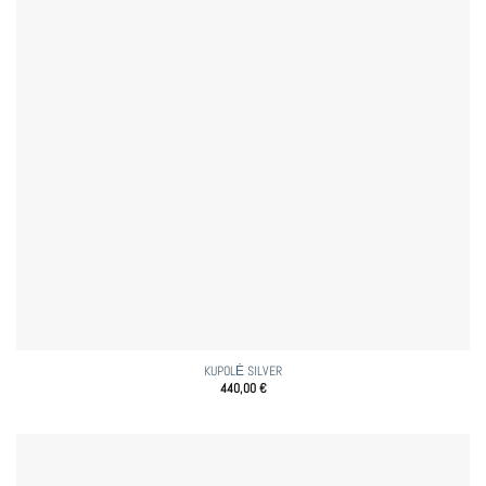
KUPOLĖ SILVER
440,00
€