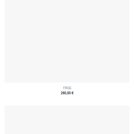
FRIGG
260,00
€