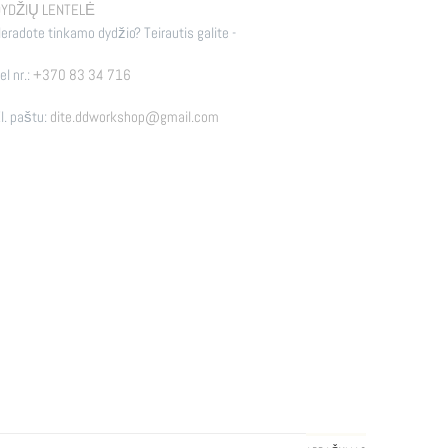
YDŽIŲ LENTELĖ
eradote tinkamo dydžio? Teirautis galite -
el nr.:
+370 83 34 716
l. paštu:
dite.ddworkshop@gmail.com