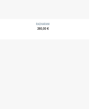
RADHARANI
260,00
€