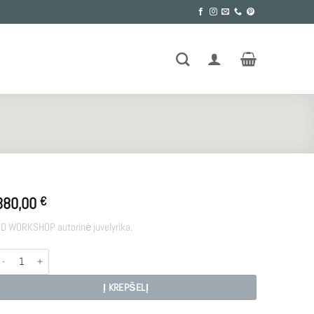
380,00
€
D WORKSHOP autorinė juvelyrika.
rodukto kiekis: PERSEPHONE
Į KREPŠELĮ