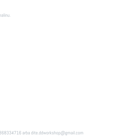
alinu.
.nr. 868334716 arba dite.ddworkshop@gmail.com