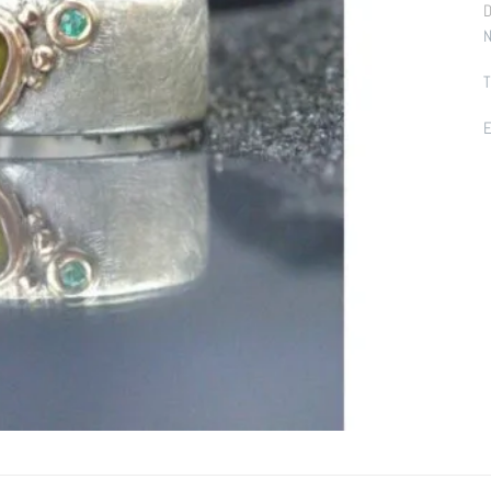
D
N
T
E