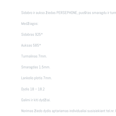
Sidabro ir aukso žiedas PERSEPHONE, puoštas smaragdu ir turm
Medžiagos:
Sidabras 925*
Auksas 585*
Turmalinas 7mm.
Smaragdas 1.5mm.
Lankelio plotis 7mm.
Dydis 18 – 18.2
Galimi ir kiti dydžiai.
Norimas žiedo dydis aptariamas individualiai susisiekiant tel