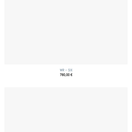
WR – SIX
780,00
€