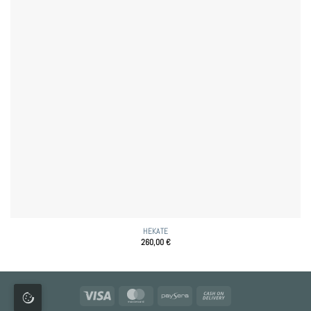
HEKATE
260,00
€
Visa
MasterCard
Paysera
Cash
On