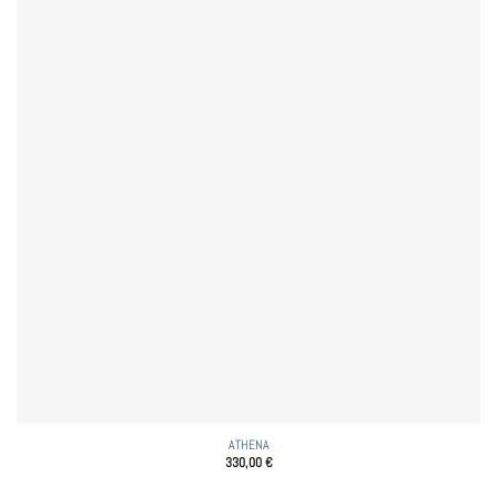
ATHENA
330,00
€