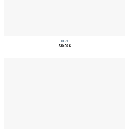
HERA
330,00
€