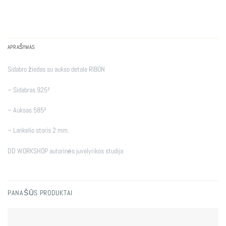
APRAŠYMAS
Sidabro žiedas su aukso detale RIBON
– Sidabras 925º
– Auksas 585º
– Lankelio storis 2 mm.
DD WORKSHOP autorinės juvelyrikos studija
PANAŠŪS PRODUKTAI