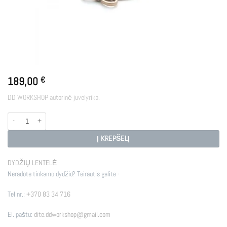
189,00
€
DD WORKSHOP autorinė juvelyrika.
produkto kiekis: RIBON
Į KREPŠELĮ
DYDŽIŲ LENTELĖ
Neradote tinkamo dydžio? Teirautis galite -
Tel nr.:
+370 83 34 716
El. paštu:
dite.ddworkshop@gmail.com