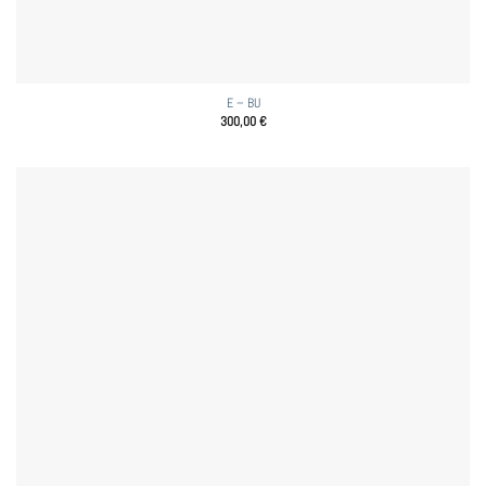
E – BU
300,00
€