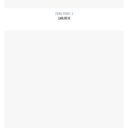
ZERO POINT 3
148,00
€