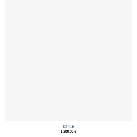
KUPOLĖ
1 200,00
€