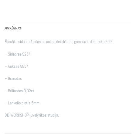
APRAŠYMAS
Šiaušto sidabro žiedas su aukso detalėmis, granatu ir deimantu FIRE
– Sidabras 925º
– Auksas 585º
– Granatas
– Briliantas 0,02ct
– Lankelio plotis 5mm.
DD WORKSHOP juvelyrikos studija.