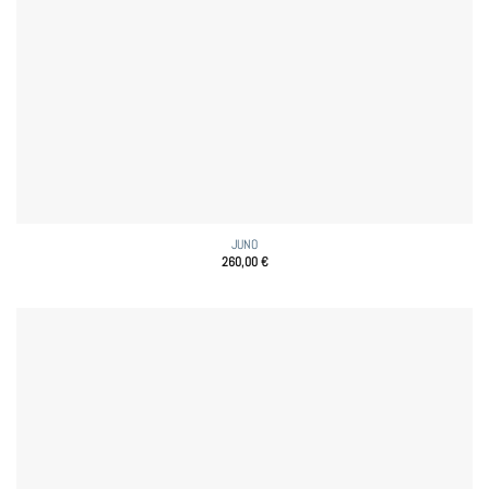
JUNO
260,00
€