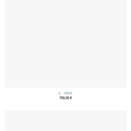
E – WDOT
700,00
€