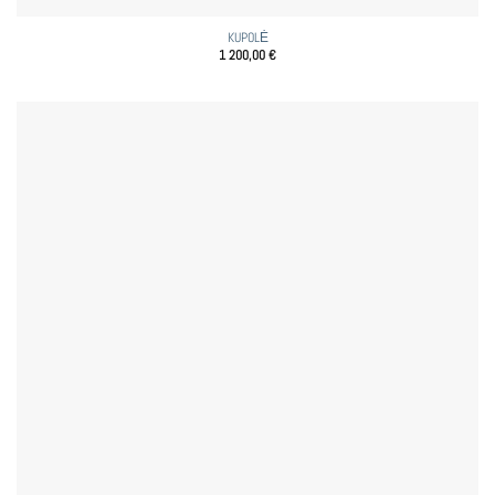
KUPOLĖ
1 200,00
€