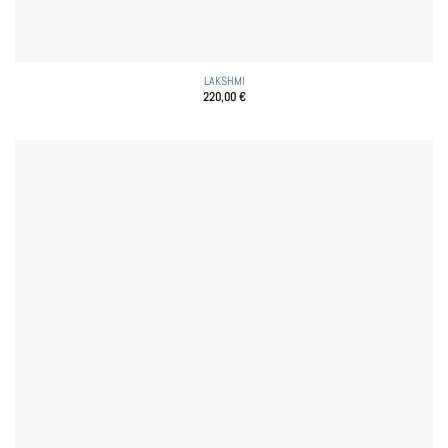
LAKSHMI
220,00
€