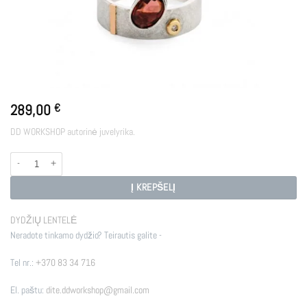
289,00
€
DD WORKSHOP autorinė juvelyrika.
produkto kiekis: FIRE
Į KREPŠELĮ
DYDŽIŲ LENTELĖ
Neradote tinkamo dydžio? Teirautis galite -
Tel nr.:
+370 83 34 716
El. paštu:
dite.ddworkshop@gmail.com