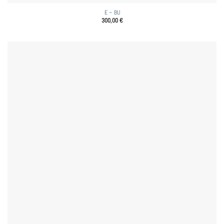
E – BU
300,00
€