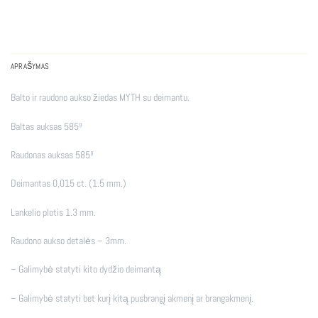
APRAŠYMAS
Balto ir raudono aukso žiedas MYTH su deimantu.
Baltas auksas 585º
Raudonas auksas 585º
Deimantas 0,015 ct. (1.5 mm.)
Lankelio plotis 1.3 mm.
Raudono aukso detalės – 3mm.
– Galimybė statyti kito dydžio deimantą
– Galimybė statyti bet kurį kitą pusbrangį akmenį ar brangakmenį.