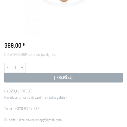
389,00
€
DD WORKSHOP autorinė juvelyrika.
produkto kiekis: MYTH WHITE GOLD
Į KREPŠELĮ
DYDŽIŲ LENTELĖ
Neradote tinkamo dydžio? Teirautis galite -
Tel nr.:
+370 83 34 716
El. paštu:
dite.ddworkshop@gmail.com