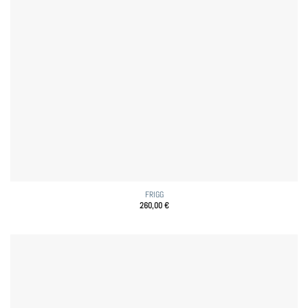
FRIGG
260,00
€