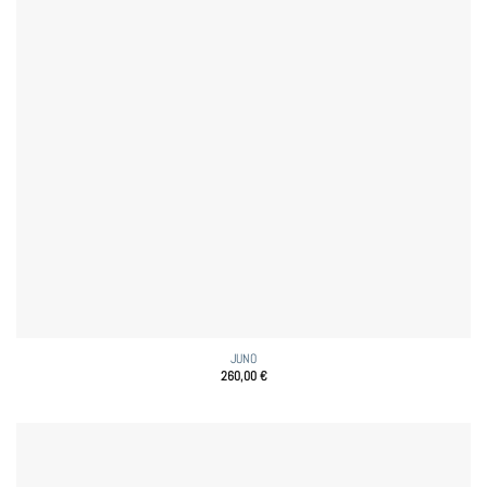
JUNO
260,00
€