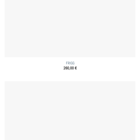
FRIGG
260,00
€