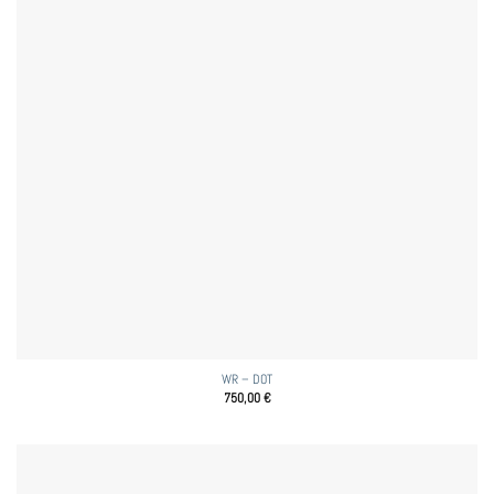
WR – DOT
750,00
€