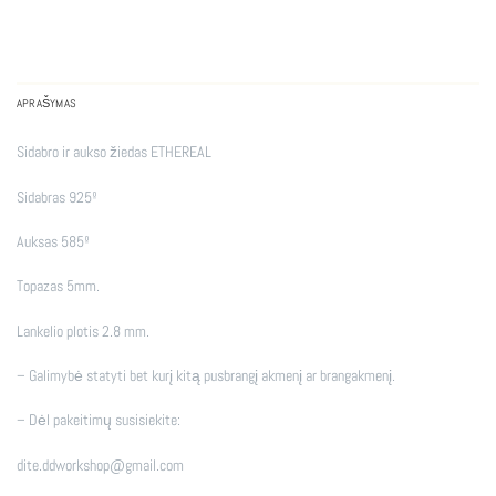
APRAŠYMAS
Sidabro ir aukso žiedas ETHEREAL
Sidabras 925º
Auksas 585º
Topazas 5mm.
Lankelio plotis 2.8 mm.
– Galimybė statyti bet kurį kitą pusbrangį akmenį ar brangakmenį.
– Dėl pakeitimų susisiekite:
dite.ddworkshop@gmail.com