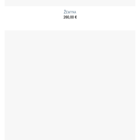
ŽEMYNA
260,00
€