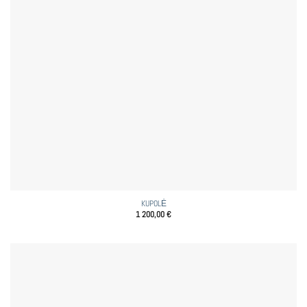
KUPOLĖ
1 200,00
€