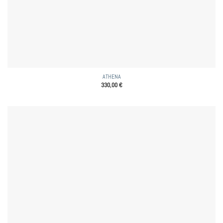
ATHENA
330,00
€