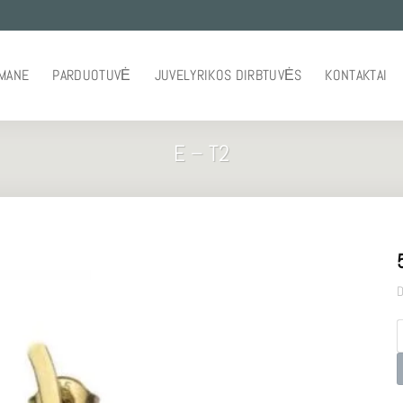
 MANE
PARDUOTUVĖ
JUVELYRIKOS DIRBTUVĖS
KONTAKTAI
E – T2
D
p