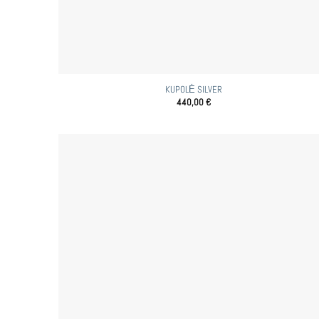
KUPOLĖ SILVER
440,00
€