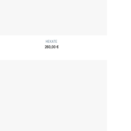
HEKATE
260,00
€