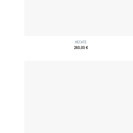
HECATE
260,00
€