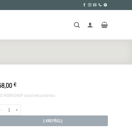
58,00
€
D WORKSHOP autorinė juvelyrika.
rodukto kiekis: E - T2
Į KREPŠELĮ