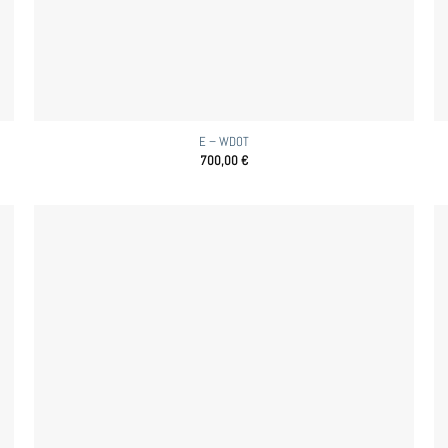
E – WDOT
700,00
€