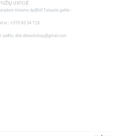
YDŽIŲ LENTELĖ
eradote tinkamo dydžio? Teirautis galite -
el nr.:
+370 83 34 716
l. paštu:
dite.ddworkshop@gmail.com