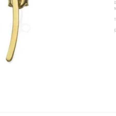
D
N
T
E