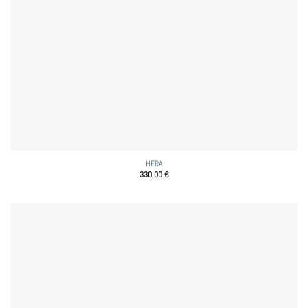
HERA
330,00
€