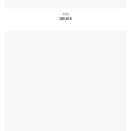
JUNO
260,00
€