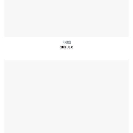
FRIGG
260,00
€