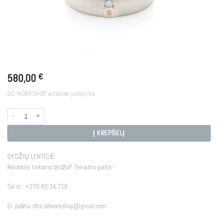
580,00
€
DD WORKSHOP autorinė juvelyrika.
produkto kiekis: FREYA GOLD
Į KREPŠELĮ
DYDŽIŲ LENTELĖ
Neradote tinkamo dydžio? Teirautis galite -
Tel nr.:
+370 83 34 716
El. paštu:
dite.ddworkshop@gmail.com