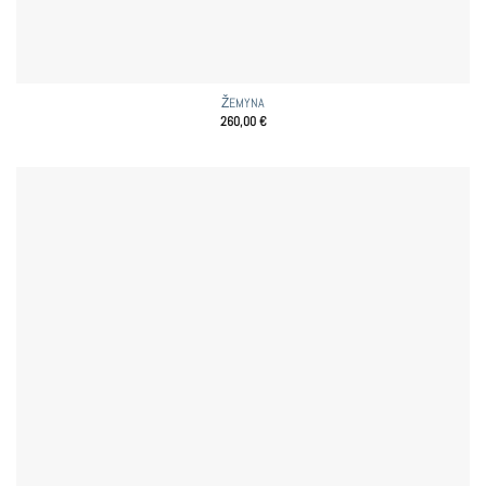
ŽEMYNA
260,00
€