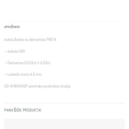
APRAŠYMAS
Aukso žiedas su deimantais FREYA
– Auksas 585
– Deimantas 0.015ct ir 0.03ct
– Lankelio storis 4.5 mm.
DD WORKSHOP autorinės juvelyrikos studija
PANAŠŪS PRODUKTAI