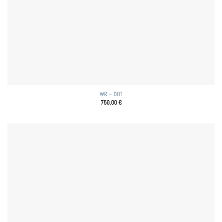
WR – DOT
750,00
€