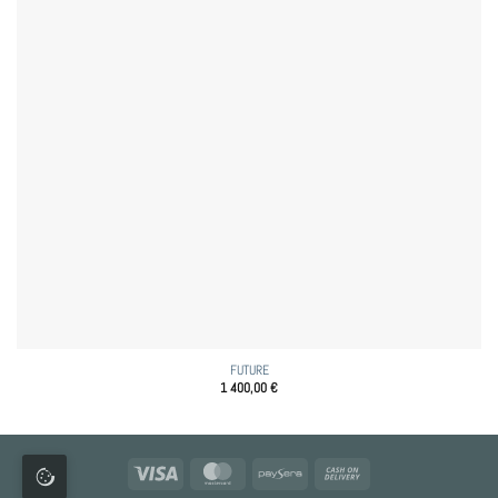
FUTURE
1 400,00
€
Visa
MasterCard
Paysera
Cash
On