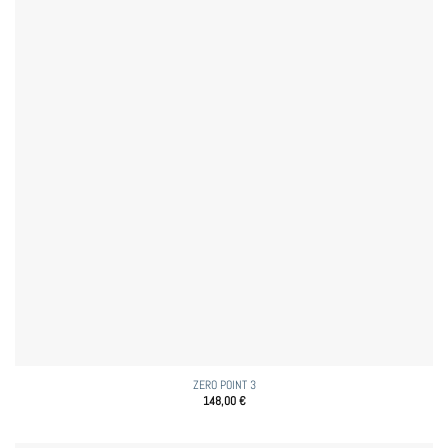
ZERO POINT 3
148,00
€