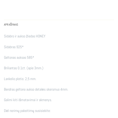
APRAŠYMAS
Sidabro ir aukso žiedas HONEY
Sidabras 925*
Geltonas auksas 585*
Briliantas 0.1ct. (apie 3mm.)
Lankelio plotis: 2,5 mm.
Bendras geltono aukso detalės skersmuo 4mm.
Galimi kiti išmatavimai ir akmenys.
Dėl norimų pakeitimų susisiekite: