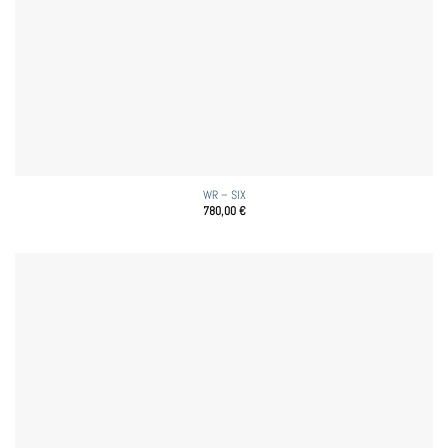
WR – SIX
780,00
€