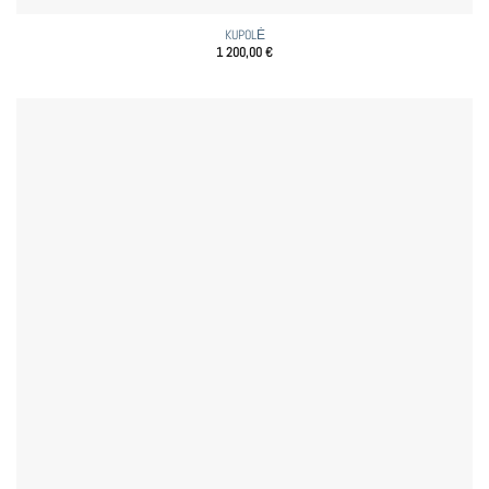
KUPOLĖ
1 200,00
€