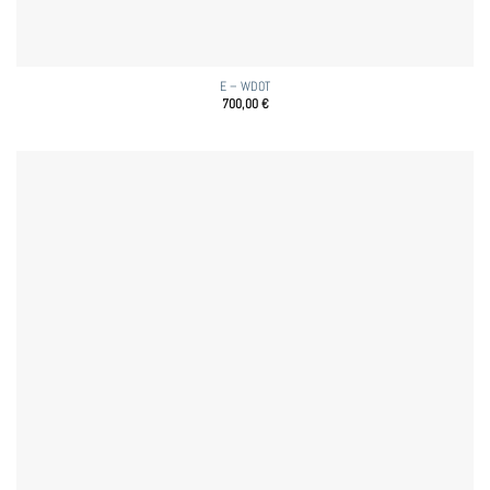
E – WDOT
700,00
€