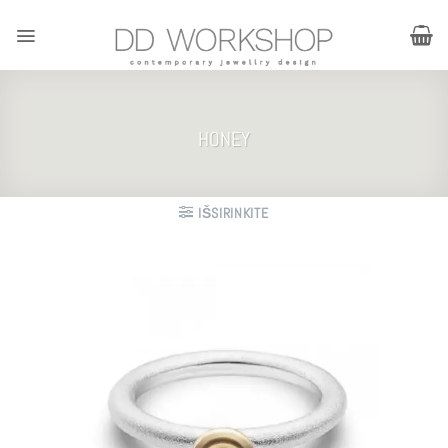
Skip
to
content
HONEY
IŠSIRINKITE