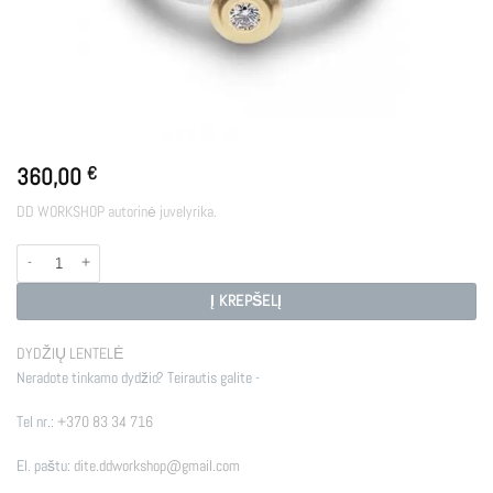
360,00
€
DD WORKSHOP autorinė juvelyrika.
produkto kiekis: HONEY
Į KREPŠELĮ
DYDŽIŲ LENTELĖ
Neradote tinkamo dydžio? Teirautis galite -
Tel nr.:
+370 83 34 716
El. paštu:
dite.ddworkshop@gmail.com