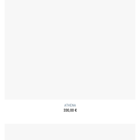
ATHENA
330,00
€