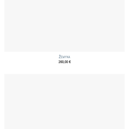
ŽEMYNA
260,00
€