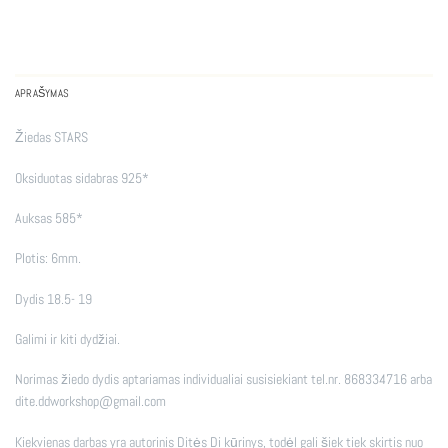
APRAŠYMAS
Žiedas STARS
Oksiduotas sidabras 925*
Auksas 585*
Plotis: 6mm.
Dydis 18.5- 19
Galimi ir kiti dydžiai.
Norimas žiedo dydis aptariamas individualiai susisiekiant tel.nr. 868334716 arba
dite.ddworkshop@gmail.com
Kiekvienas darbas yra autorinis Ditės Di kūrinys, todėl gali šiek tiek skirtis nuo