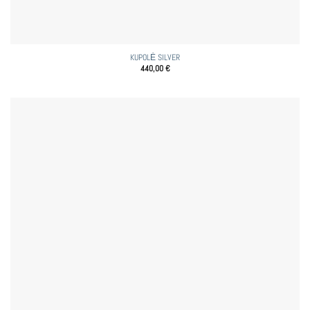
KUPOLĖ SILVER
440,00
€