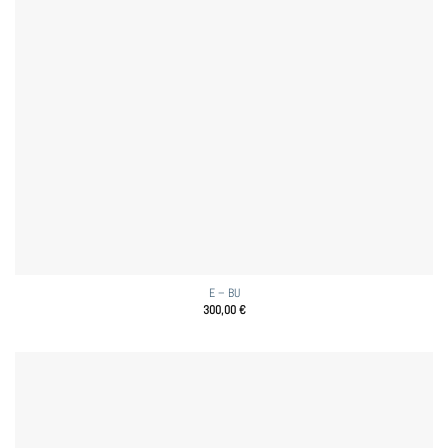
E – BU
300,00
€