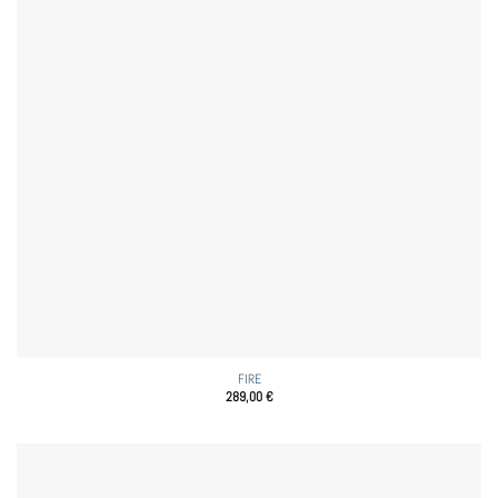
FIRE
289,00
€