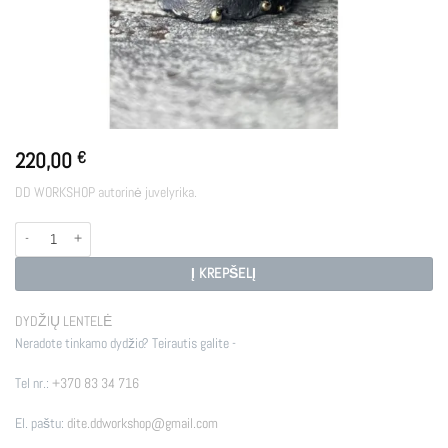
220,00
€
DD WORKSHOP autorinė juvelyrika.
produkto kiekis: STARS
Į KREPŠELĮ
DYDŽIŲ LENTELĖ
Neradote tinkamo dydžio? Teirautis galite -
Tel nr.:
+370 83 34 716
El. paštu:
dite.ddworkshop@gmail.com