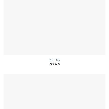
WR – SIX
780,00
€