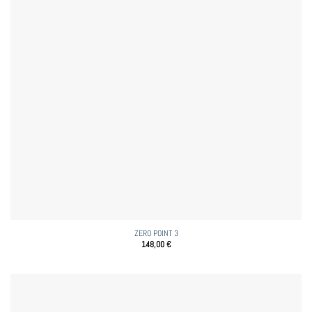
ZERO POINT 3
148,00
€