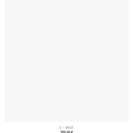
E – WDOT
700,00
€