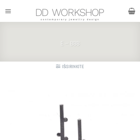
Skip
to
content
E – BBB
IŠSIRINKITE