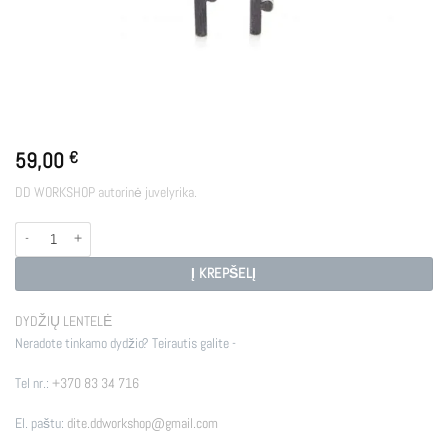
59,00
€
DD WORKSHOP autorinė juvelyrika.
produkto kiekis: E - BBB
Į KREPŠELĮ
DYDŽIŲ LENTELĖ
Neradote tinkamo dydžio? Teirautis galite -
Tel nr.:
+370 83 34 716
El. paštu:
dite.ddworkshop@gmail.com