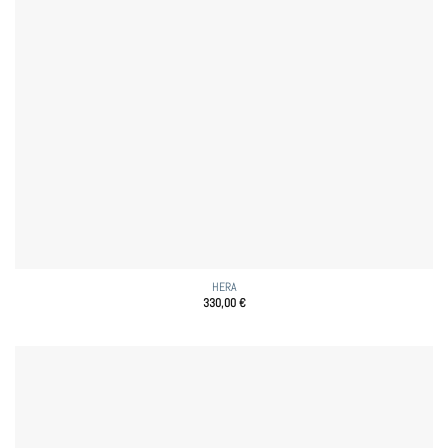
HERA
330,00
€