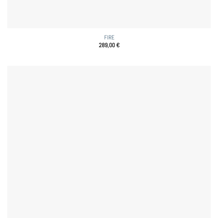
FIRE
289,00
€