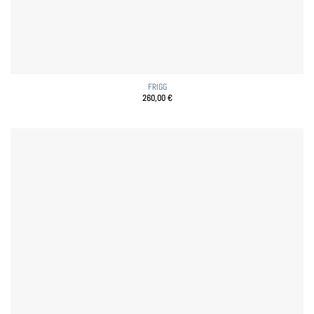
FRIGG
260,00
€