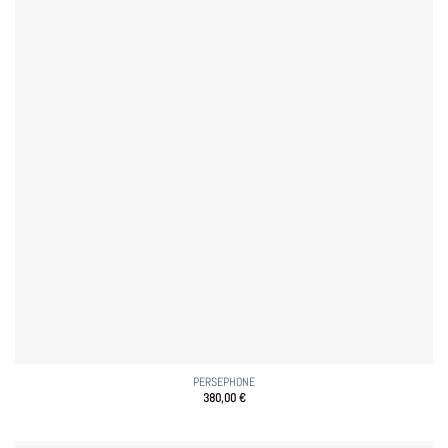
PERSEPHONE
380,00
€