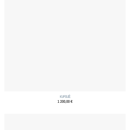
KUPOLĖ
1 200,00
€