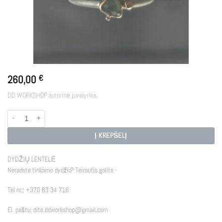
260,00
€
DD WORKSHOP autorinė juvelyrika.
produkto kiekis: HECATE
Į KREPŠELĮ
DYDŽIŲ LENTELĖ
Neradote tinkamo dydžio? Teirautis galite -
Tel nr.:
+370 83 34 716
El. paštu:
dite.ddworkshop@gmail.com