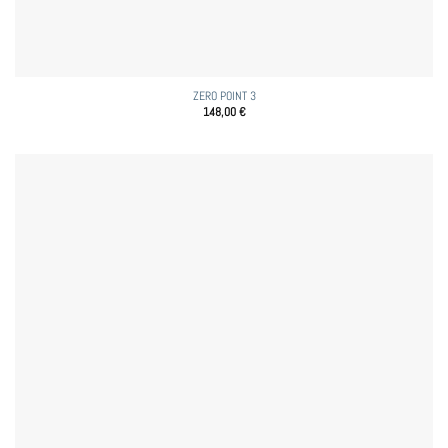
ZERO POINT 3
148,00
€