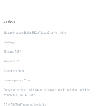
APRAŠYMAS
Sidabro ir aukso žiedas HECATE, puoštas turmalinu.
Medžiagos:
Sidabras 925*
Auksas 585*
Turmalinas 6mm.
Lankelio plotis 2.7mm.
Gamybos terminas 14d.d. Norint užsakymo sulaukti anksčiau susisiekti
asmeniškai +37068334716
DD WORKSHOP autorinė juvelyrika