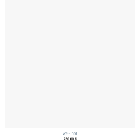
WR – DOT
750,00
€