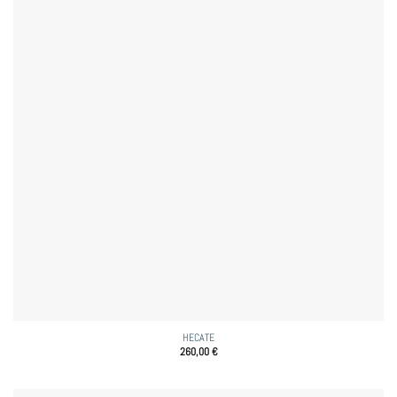
HECATE
260,00
€