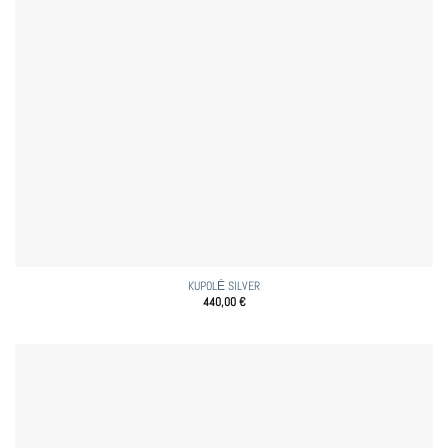
KUPOLĖ SILVER
440,00
€