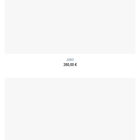
JUNO
260,00
€