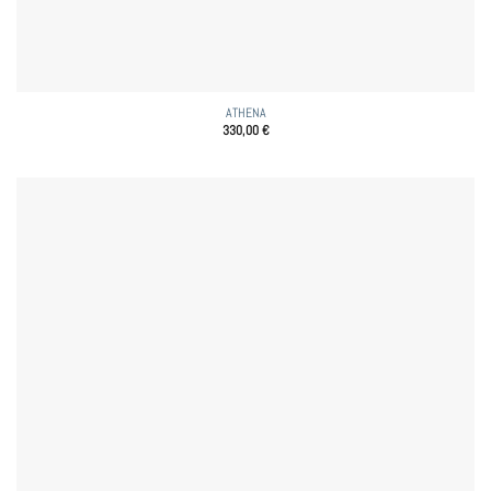
ATHENA
330,00
€