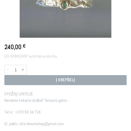
240,00
€
DD WORKSHOP autorinė juvelyrika.
produkto kiekis: PARVATI
Į KREPŠELĮ
DYDŽIŲ LENTELĖ
Neradote tinkamo dydžio? Teirautis galite -
Tel nr.:
+370 83 34 716
El. paštu:
dite.ddworkshop@gmail.com