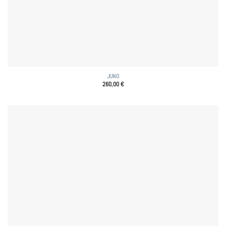
JUNO
260,00
€