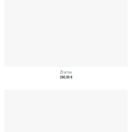
ŽEMYNA
260,00
€