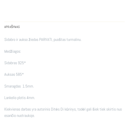
APRAŠYMAS
Sidabro ir aukso žiedas PARVATI, puoštas turmalinu.
Medžiagos:
Sidabras 925*
Auksas 585*
Smaragdas 1.5mm.
Lankelio plotis 4mm.
Kiekvienas darbas yra autorinis Ditės Di kūrinys, todėl gali šiek tiek skirtis nuo
esančio nuotraukoje.