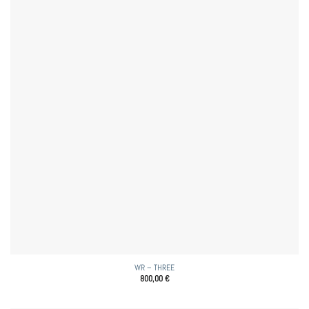
WR – THREE
800,00
€