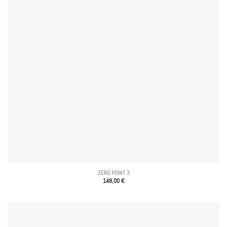
ZERO POINT 3
148,00
€