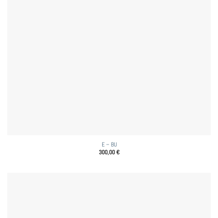
E – BU
300,00
€