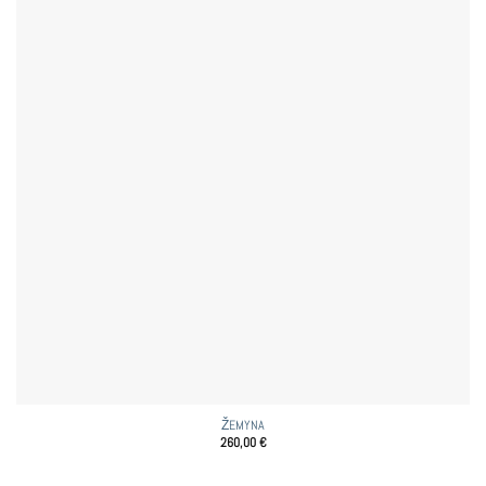
ŽEMYNA
260,00
€