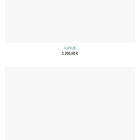
KUPOLĖ
1 200,00
€