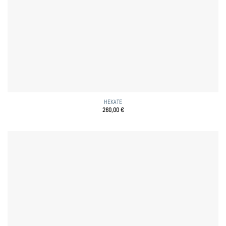
HEKATE
260,00
€