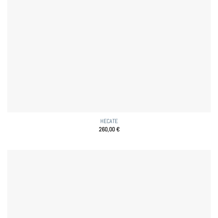
HECATE
260,00
€