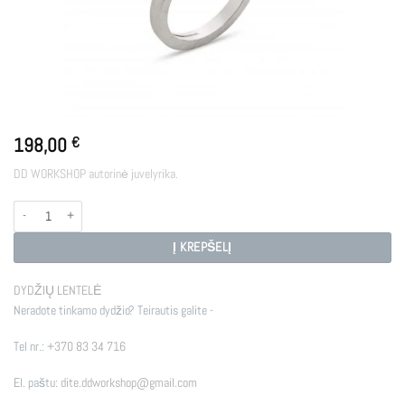
198,00
€
DD WORKSHOP autorinė juvelyrika.
produkto kiekis: GRAVITY SI
Į KREPŠELĮ
DYDŽIŲ LENTELĖ
Neradote tinkamo dydžio? Teirautis galite -
Tel nr.:
+370 83 34 716
El. paštu:
dite.ddworkshop@gmail.com