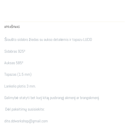
APRAŠYMAS
Šiaušto sidabro žiedas su aukso detalėmis ir topazu LUCID
Sidabras 925º
Auksas 585º
Topazas (1.5 mm)
Lankelio plotis 3 mm.
Galimybė statyti bet kurį kitą pusbrangį akmenį ar brangakmenį.
Dėl pakeitimų susisiekite:
dite.ddworkshop@gmail.com