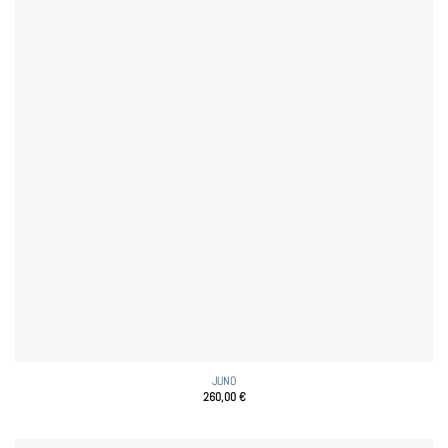
JUNO
260,00
€