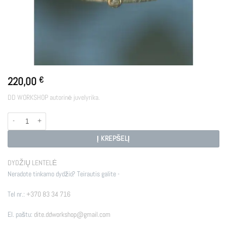
220,00
€
DD WORKSHOP autorinė juvelyrika.
produkto kiekis: RIVER
Į KREPŠELĮ
DYDŽIŲ LENTELĖ
Neradote tinkamo dydžio? Teirautis galite -
Tel nr.:
+370 83 34 716
El. paštu:
dite.ddworkshop@gmail.com