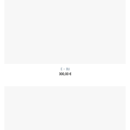
E – BU
300,00
€