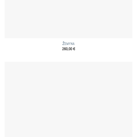
ŽEMYNA
260,00
€