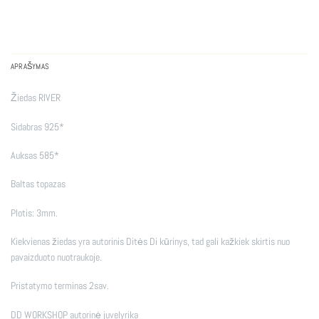
APRAŠYMAS
Žiedas RIVER
Sidabras 925*
Auksas 585*
Baltas topazas
Plotis: 3mm.
Kiekvienas žiedas yra autorinis Ditės Di kūrinys, tad gali kažkiek skirtis nuo
pavaizduoto nuotraukoje.
Pristatymo terminas 2sav.
DD WORKSHOP autorinė juvelyrika