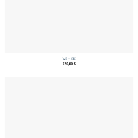
WR – SIX
780,00
€