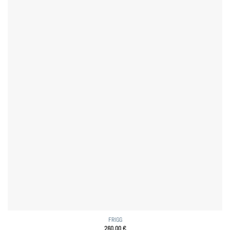
FRIGG
260,00
€