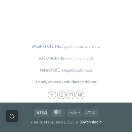
APLANKYKITE:
Pilies g. 14, Klaipėda, Lietuva
PASKAMBINKITE:
+370 683 34716
PARAŠYKITE:
info@ddworkshop.lt
Aplankykite mus socialiniuose tinkluose:
Visa
MasterCard
Paysera
Cash
On
Visos teisės saugomos. 2026 ©
DDWorkshop.lt
Delivery