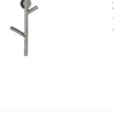
D
N
T
E