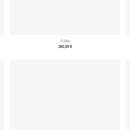
FLORA
260,00
€