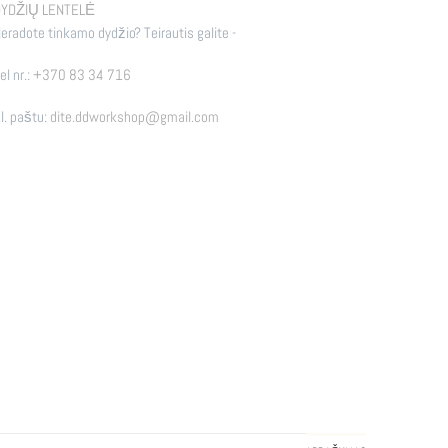
YDŽIŲ LENTELĖ
eradote tinkamo dydžio? Teirautis galite -
el nr.:
+370 83 34 716
l. paštu:
dite.ddworkshop@gmail.com