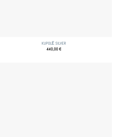
KUPOLĖ SILVER
440,00
€