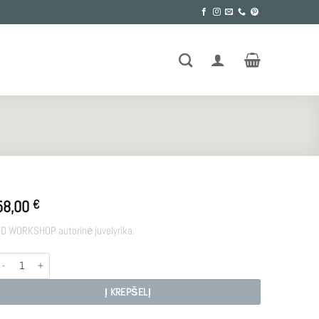
58,00
€
D WORKSHOP autorinė juvelyrika.
rodukto kiekis: E - BR2
Į KREPŠELĮ