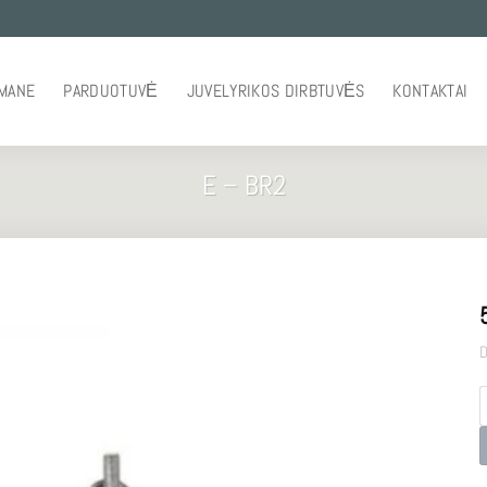
 MANE
PARDUOTUVĖ
JUVELYRIKOS DIRBTUVĖS
KONTAKTAI
E – BR2
D
p