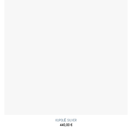
KUPOLĖ SILVER
440,00
€