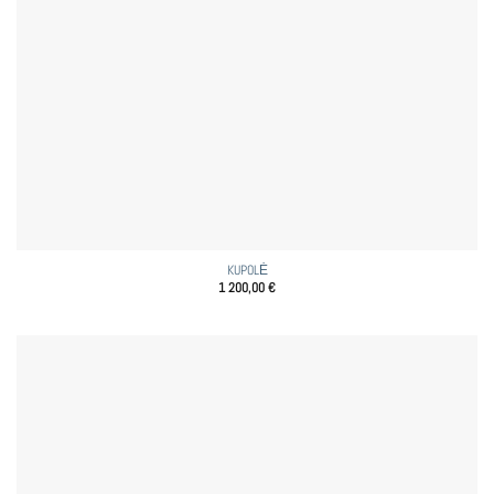
KUPOLĖ
1 200,00
€