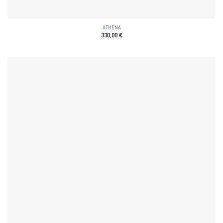
ATHENA
330,00
€