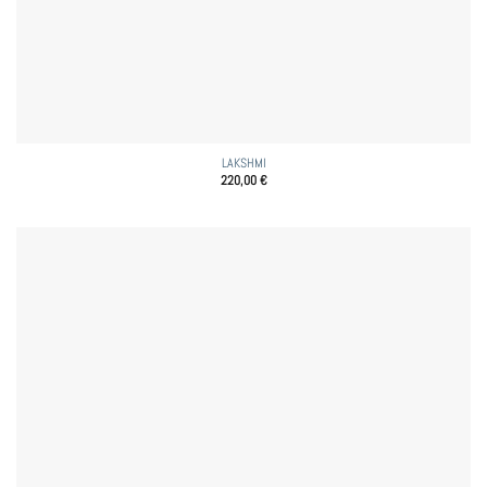
LAKSHMI
220,00
€