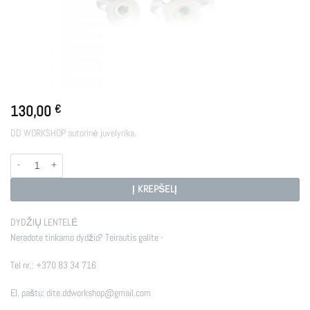
130,00
€
DD WORKSHOP autorinė juvelyrika.
produkto kiekis: MOLECULES
Į KREPŠELĮ
DYDŽIŲ LENTELĖ
Neradote tinkamo dydžio? Teirautis galite -
Tel nr.:
+370 83 34 716
El. paštu:
dite.ddworkshop@gmail.com