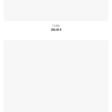
FLORA
260,00
€