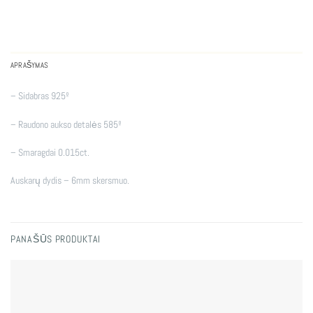
APRAŠYMAS
– Sidabras 925º
– Raudono aukso detalės 585º
– Smaragdai 0.015ct.
Auskarų dydis – 6mm skersmuo.
PANAŠŪS PRODUKTAI