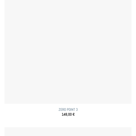
ZERO POINT 3
148,00
€