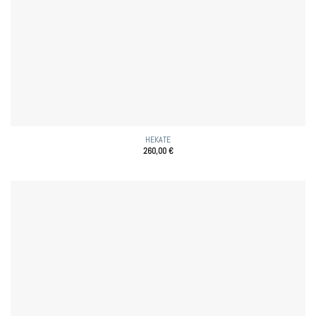
HEKATE
260,00
€