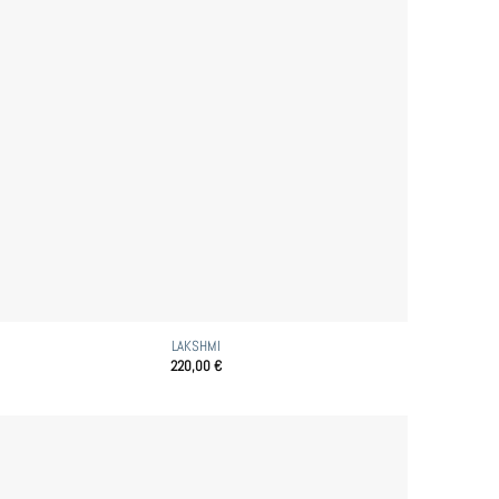
LAKSHMI
220,00
€