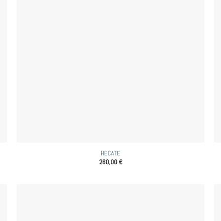
HECATE
260,00
€