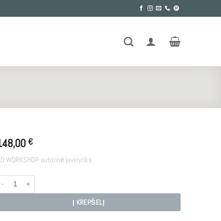
148,00
€
D WORKSHOP autorinė juvelyrika.
rodukto kiekis: ZERO POINT 3
Į KREPŠELĮ