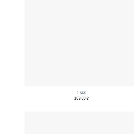
R-SGS
169,00
€