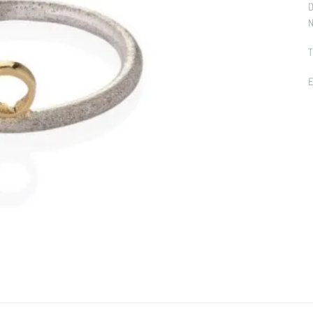
D
N
T
E