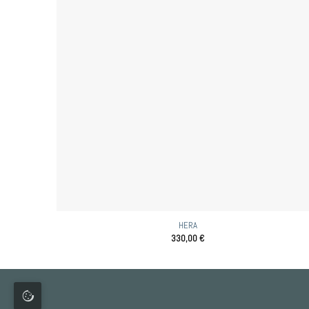
HERA
330,00
€