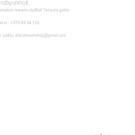
YDŽIŲ LENTELĖ
eradote tinkamo dydžio? Teirautis galite -
el nr.:
+370 83 34 716
l. paštu:
dite.ddworkshop@gmail.com