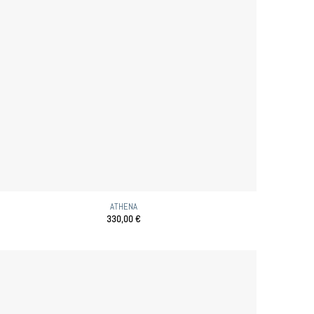
ATHENA
330,00
€