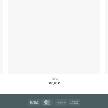
FLORA
260,00
€
Visa
MasterCard
Paysera
Cash
On