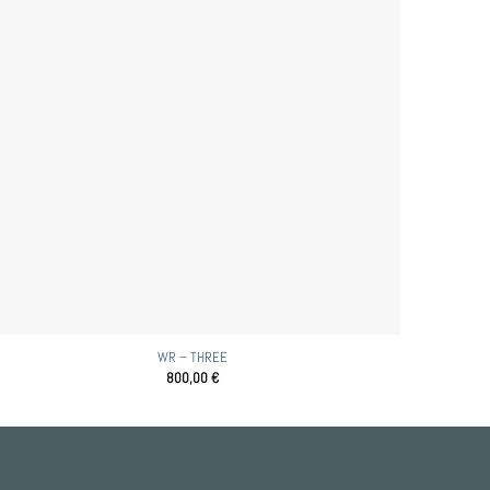
WR – THREE
800,00
€