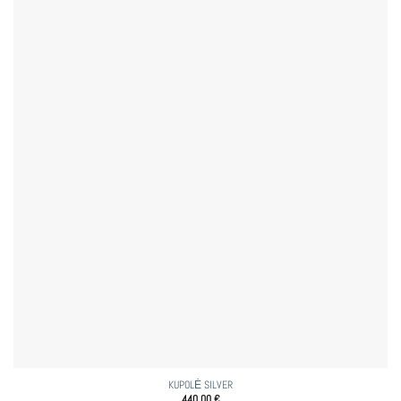
KUPOLĖ SILVER
440,00
€