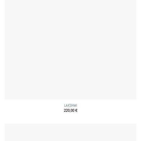
LAKSHMI
220,00
€