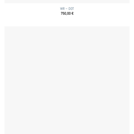
WR – DOT
750,00
€