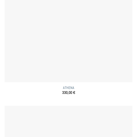
ATHENA
330,00
€