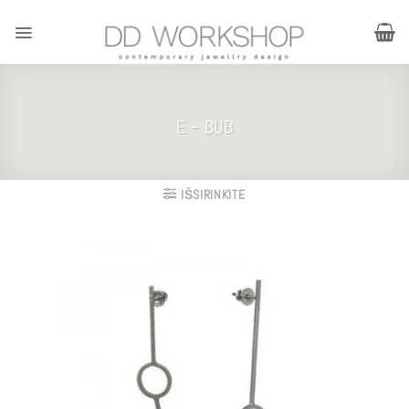
Skip
to
content
E – BUB
IŠSIRINKITE