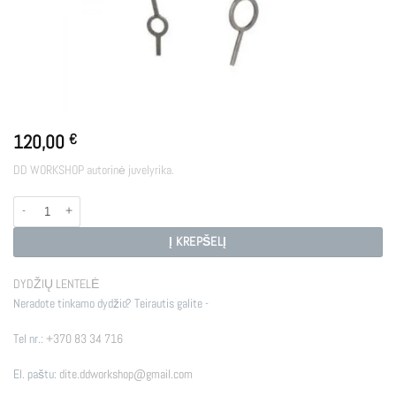
120,00
€
DD WORKSHOP autorinė juvelyrika.
produkto kiekis: E - BUB
Į KREPŠELĮ
DYDŽIŲ LENTELĖ
Neradote tinkamo dydžio? Teirautis galite -
Tel nr.:
+370 83 34 716
El. paštu:
dite.ddworkshop@gmail.com