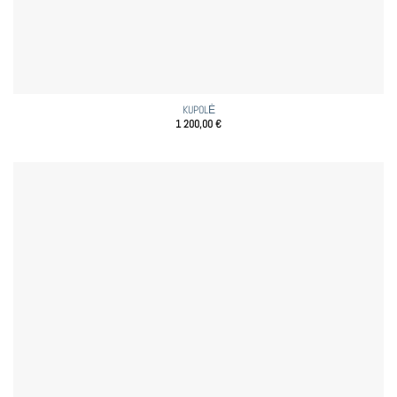
KUPOLĖ
1 200,00
€