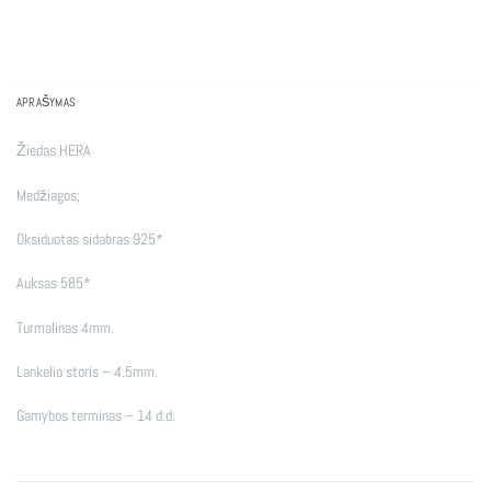
APRAŠYMAS
Žiedas HERA
Medžiagos;
Oksiduotas sidabras 925*
Auksas 585*
Turmalinas 4mm.
Lankelio storis – 4.5mm.
Gamybos terminas – 14 d.d.