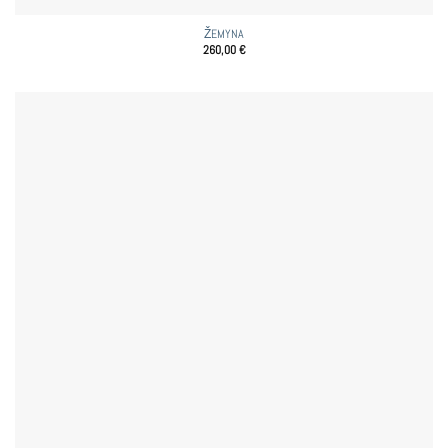
ŽEMYNA
260,00
€