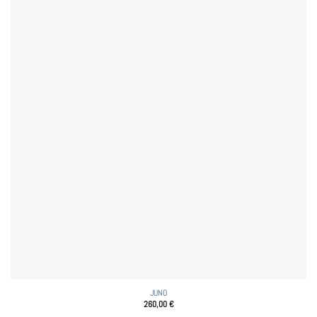
JUNO
260,00
€