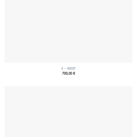
E – WDOT
700,00
€