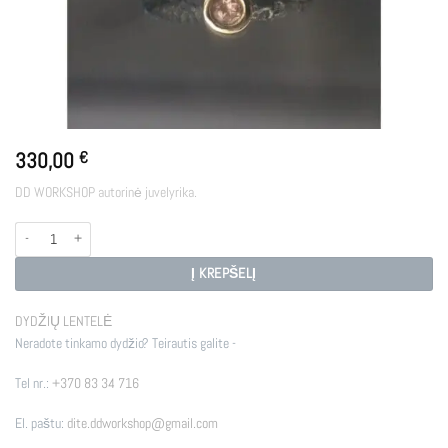
330,00
€
DD WORKSHOP autorinė juvelyrika.
produkto kiekis: HERA
Į KREPŠELĮ
DYDŽIŲ LENTELĖ
Neradote tinkamo dydžio? Teirautis galite -
Tel nr.:
+370 83 34 716
El. paštu:
dite.ddworkshop@gmail.com