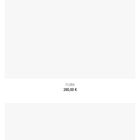
FLORA
260,00
€