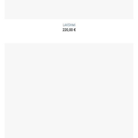
LAKSHMI
220,00
€