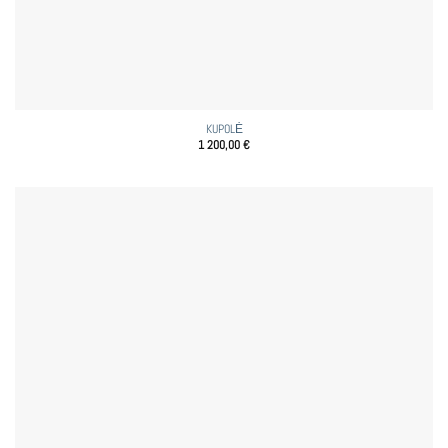
KUPOLĖ
1 200,00
€