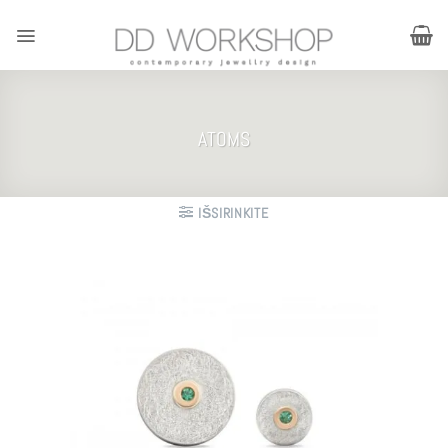
Skip
to
content
ATOMS
IŠSIRINKITE