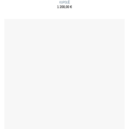
KUPOLĖ
1 200,00
€