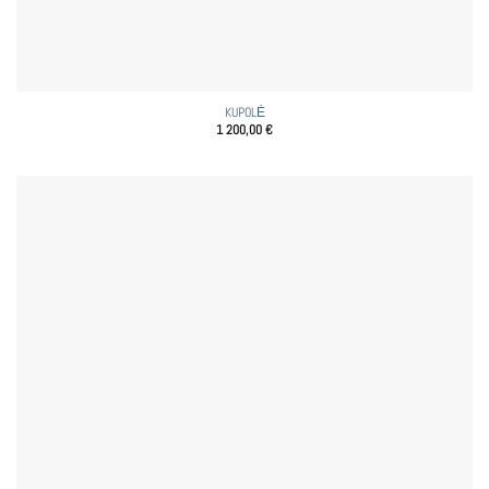
KUPOLĖ
1 200,00
€