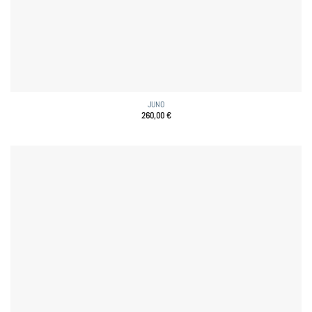
JUNO
260,00
€