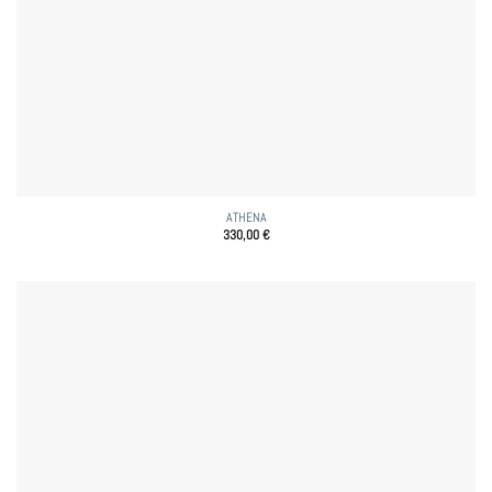
ATHENA
330,00
€