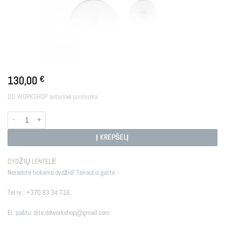
130,00
€
DD WORKSHOP autorinė juvelyrika.
produkto kiekis: ATOMS
Į KREPŠELĮ
DYDŽIŲ LENTELĖ
Neradote tinkamo dydžio? Teirautis galite -
Tel nr.:
+370 83 34 716
El. paštu:
dite.ddworkshop@gmail.com