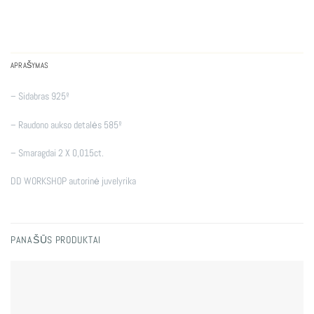
APRAŠYMAS
– Sidabras 925º
– Raudono aukso detalės 585º
– Smaragdai 2 X 0,015ct.
DD WORKSHOP autorinė juvelyrika
PANAŠŪS PRODUKTAI