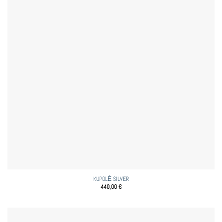
KUPOLĖ SILVER
440,00
€