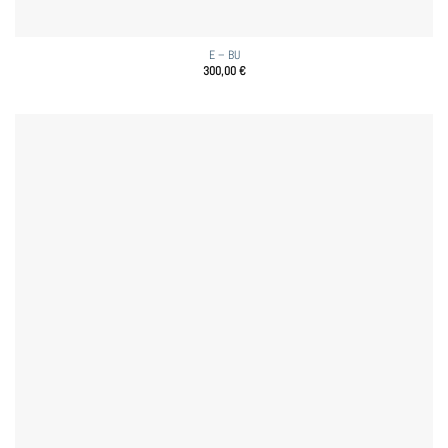
E – BU
300,00
€