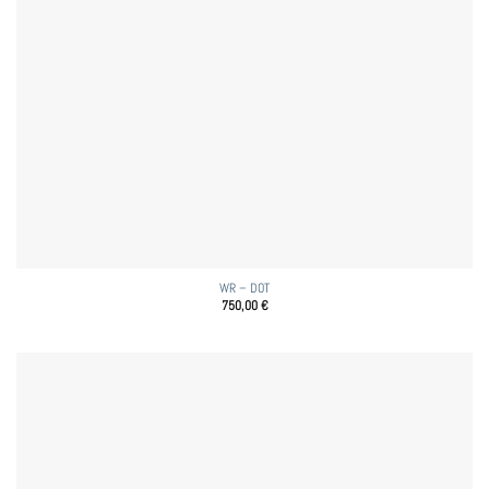
WR – DOT
750,00
€