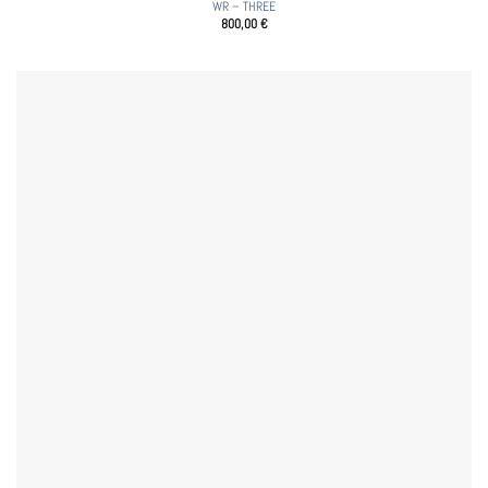
WR – THREE
800,00
€