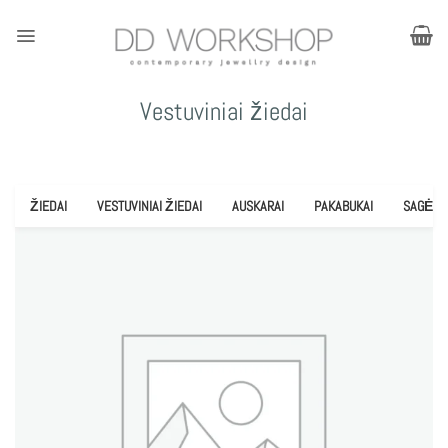
Skip
to
content
Vestuviniai žiedai
ŽIEDAI
VESTUVINIAI ŽIEDAI
AUSKARAI
PAKABUKAI
SAGĖS