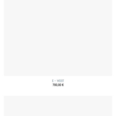
E – WDOT
700,00
€