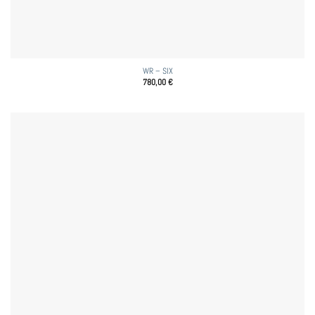
WR – SIX
780,00
€