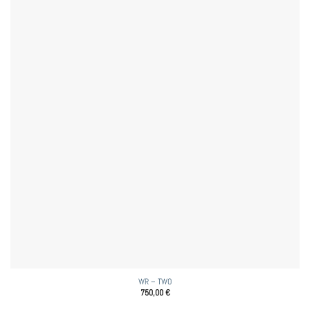
WR – TWO
750,00
€