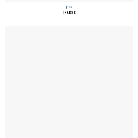
FIRE
289,00
€