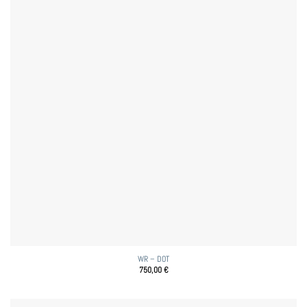
WR – DOT
750,00
€