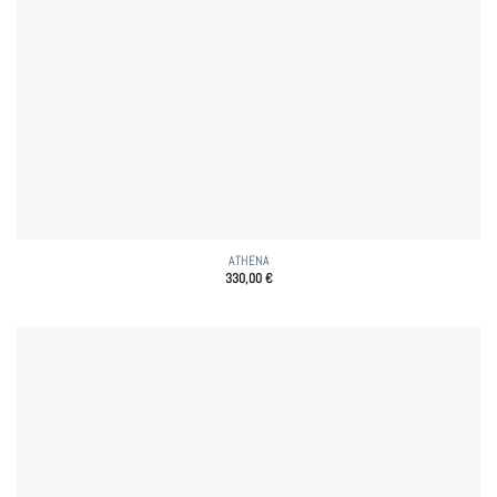
ATHENA
330,00
€