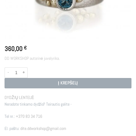
360,00
€
DD WORKSHOP autorinė juvelyrika.
produkto kiekis: OCEAN
Į KREPŠELĮ
DYDŽIŲ LENTELĖ
Neradote tinkamo dydžio? Teirautis galite -
Tel nr.:
+370 83 34 716
El. paštu:
dite.ddworkshop@gmail.com