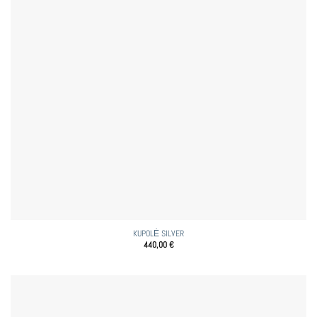
KUPOLĖ SILVER
440,00
€