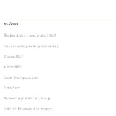
APRAŠYMAS
Šiaušto sidabro ir aukso žiedas OCEAN
Kai visas vandenynas telpa viename laše.
Sidabras 925*
Auksas 585*
London blue topazas 5mm.
Plotis 5 mm.
Nemokamas pristatymas Lietuvoje.
Galimi kiti išmatavimai bei akmenys.