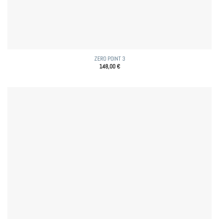
ZERO POINT 3
148,00
€