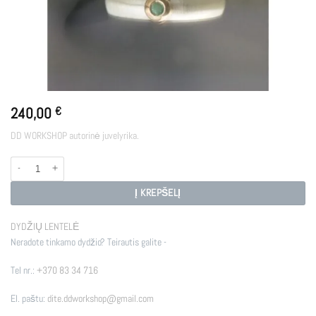
240,00
€
DD WORKSHOP autorinė juvelyrika.
produkto kiekis: FREYA
Į KREPŠELĮ
DYDŽIŲ LENTELĖ
Neradote tinkamo dydžio? Teirautis galite -
Tel nr.:
+370 83 34 716
El. paštu:
dite.ddworkshop@gmail.com