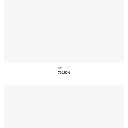
WR – DOT
750,00
€