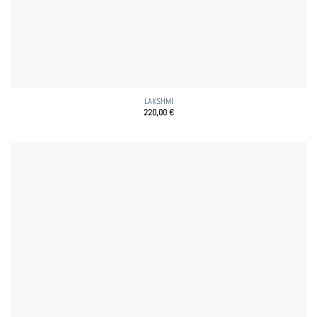
LAKSHMI
220,00
€