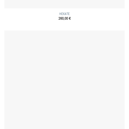
HEKATE
260,00
€