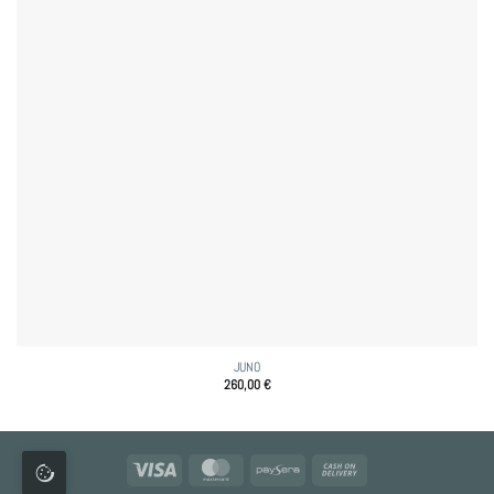
JUNO
260,00
€
Visa
MasterCard
Paysera
Cash
On