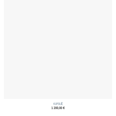
KUPOLĖ
1 200,00
€