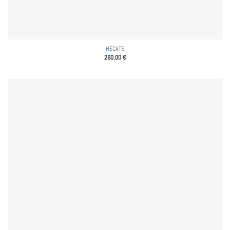
HECATE
260,00
€