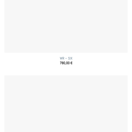
WR – SIX
780,00
€