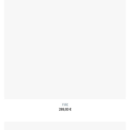
FIRE
289,00
€