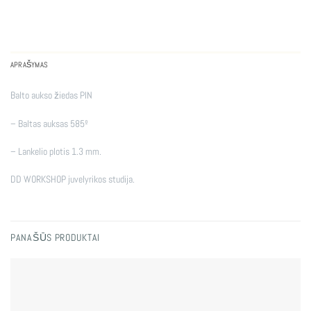
APRAŠYMAS
Balto aukso žiedas PIN
– Baltas auksas 585º
– Lankelio plotis 1.3 mm.
DD WORKSHOP juvelyrikos studija.
PANAŠŪS PRODUKTAI