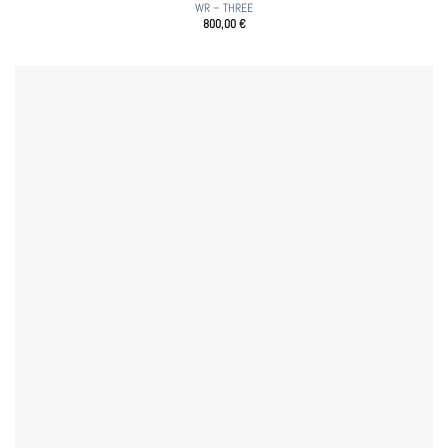
WR – THREE
800,00
€