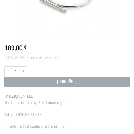
189,00
€
DD WORKSHOP autorinė juvelyrika.
produkto kiekis: PIN GO
Į KREPŠELĮ
DYDŽIŲ LENTELĖ
Neradote tinkamo dydžio? Teirautis galite -
Tel nr.:
+370 83 34 716
El. paštu:
dite.ddworkshop@gmail.com