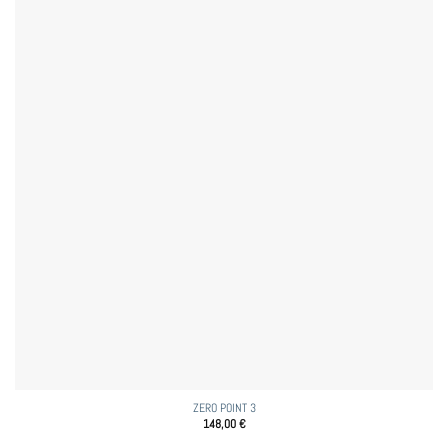
ZERO POINT 3
148,00
€