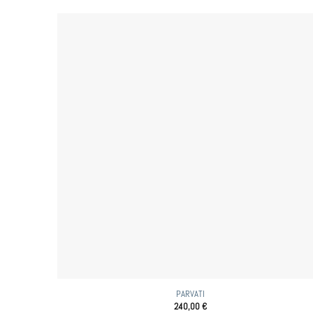
PARVATI
240,00
€