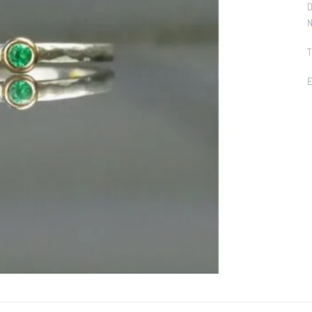
D
N
T
E