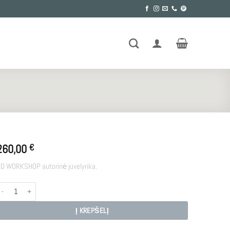
260,00
€
D WORKSHOP autorinė juvelyrika.
rodukto kiekis: MEDEINA
Į KREPŠELĮ