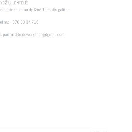
YDŽIŲ LENTELĖ
eradote tinkamo dydžio? Teirautis galite -
el nr.:
+370 83 34 716
l. paštu:
dite.ddworkshop@gmail.com