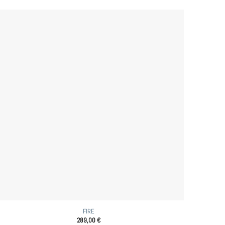
FIRE
289,00
€