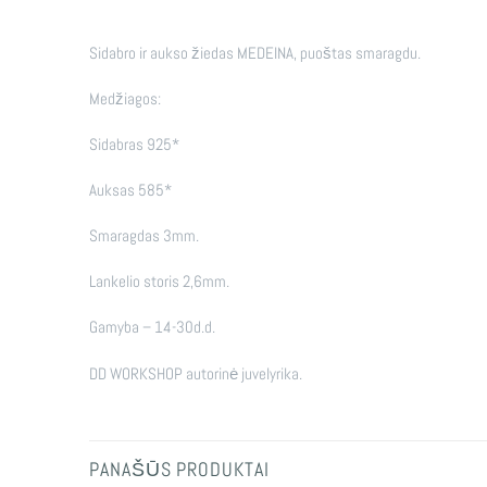
Sidabro ir aukso žiedas MEDEINA, puoštas smaragdu.
Medžiagos:
Sidabras 925*
Auksas 585*
Smaragdas 3mm.
Lankelio storis 2,6mm.
Gamyba – 14-30d.d.
DD WORKSHOP autorinė juvelyrika.
PANAŠŪS PRODUKTAI