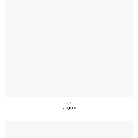
HECATE
260,00
€