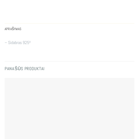
APRAŠYMAS
– Sidabras 925º
PANAŠŪS PRODUKTAI