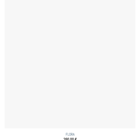
FLORA
260,00
€