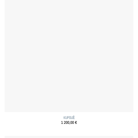
KUPOLĖ
1 200,00
€