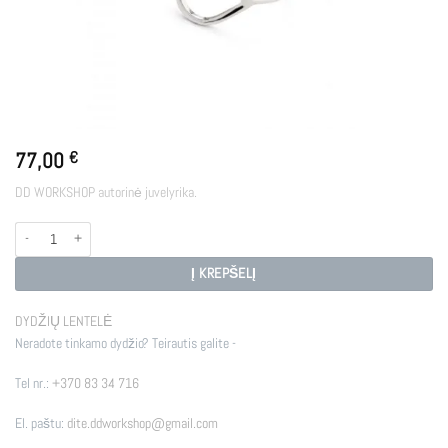
77,00
€
DD WORKSHOP autorinė juvelyrika.
produkto kiekis: DROP SI
Į KREPŠELĮ
DYDŽIŲ LENTELĖ
Neradote tinkamo dydžio? Teirautis galite -
Tel nr.:
+370 83 34 716
El. paštu:
dite.ddworkshop@gmail.com