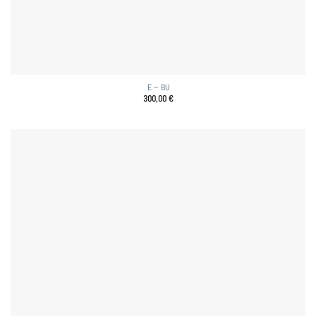
E – BU
300,00
€