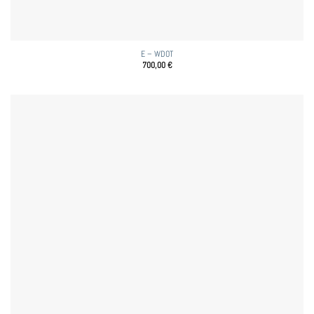
E – WDOT
700,00
€