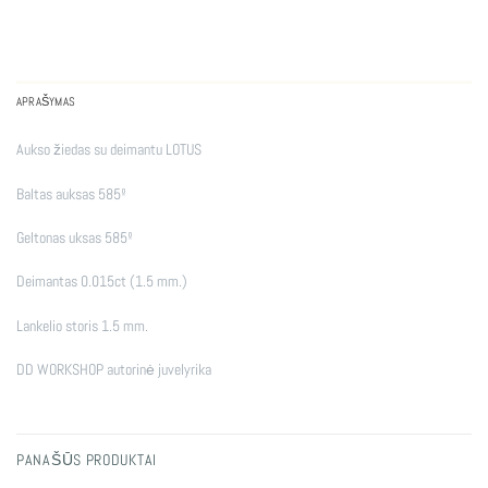
APRAŠYMAS
Aukso žiedas su deimantu LOTUS
Baltas auksas 585º
Geltonas uksas 585º
Deimantas 0.015ct (1.5 mm.)
Lankelio storis 1.5 mm.
DD WORKSHOP autorinė juvelyrika
PANAŠŪS PRODUKTAI