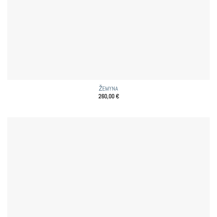
ŽEMYNA
260,00
€