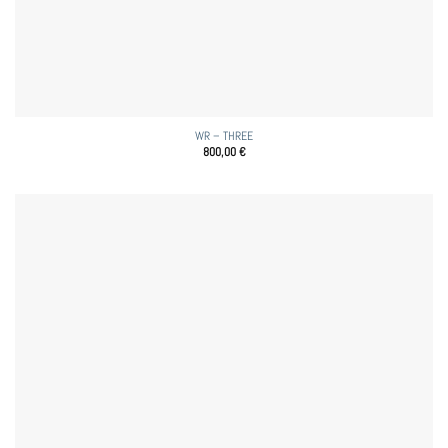
WR – THREE
800,00
€