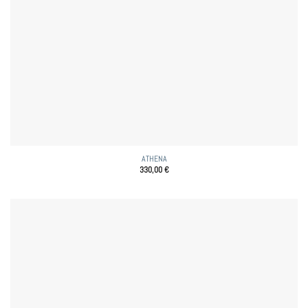
ATHENA
330,00
€