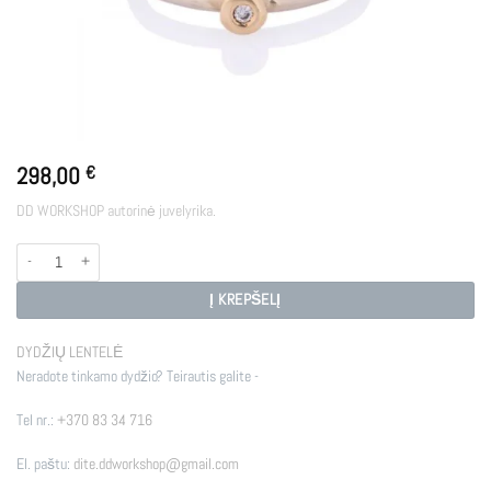
298,00
€
DD WORKSHOP autorinė juvelyrika.
produkto kiekis: LOTUS GO
Į KREPŠELĮ
DYDŽIŲ LENTELĖ
Neradote tinkamo dydžio? Teirautis galite -
Tel nr.:
+370 83 34 716
El. paštu:
dite.ddworkshop@gmail.com