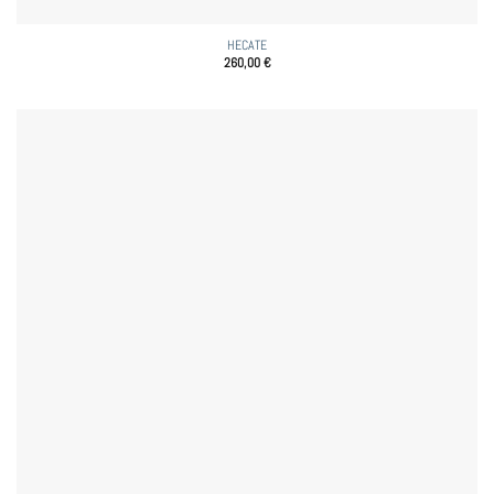
HECATE
260,00
€