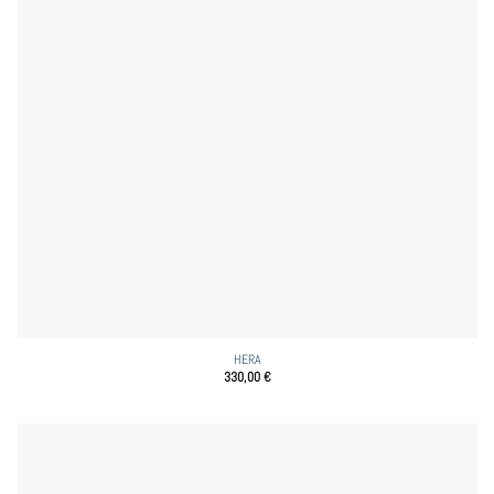
HERA
330,00
€