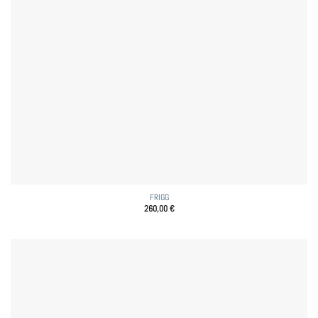
FRIGG
260,00
€