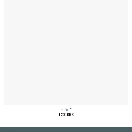
KUPOLĖ
1 200,00
€