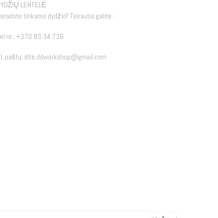
YDŽIŲ LENTELĖ
eradote tinkamo dydžio? Teirautis galite -
el nr.:
+370 83 34 716
l. paštu:
dite.ddworkshop@gmail.com