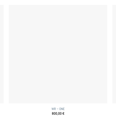
WR – ONE
800,00
€