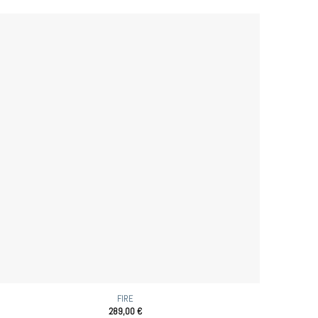
FIRE
289,00
€