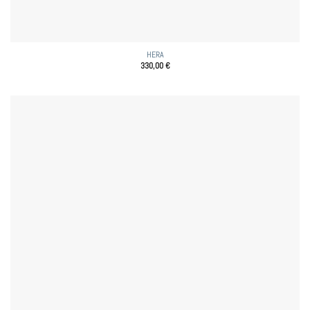
HERA
330,00
€