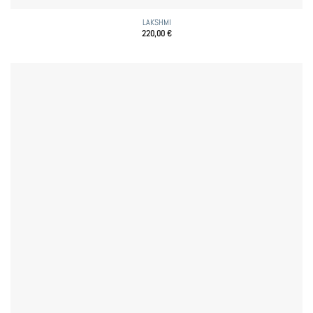
LAKSHMI
220,00
€