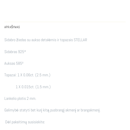
APRAŠYMAS
Sidabro žiedas su aukso detalėmis ir topazais STELLAR
Sidabras 925*
Auksas 585º
Topazai: 1 X 0.06ct. (2.5 mm.)
1 X 0.015ct. (1.5 mm.)
Lankelio plotis 2 mm.
Galimybė statyti bet kurį kitą pusbrangį akmenį ar brangakmenį.
Dėl pakeitimų susisiekite: