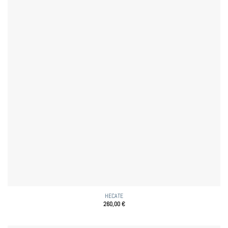
HECATE
260,00
€