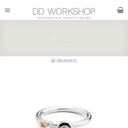
Skip
to
content
STELLAR SI
IŠSIRINKITE