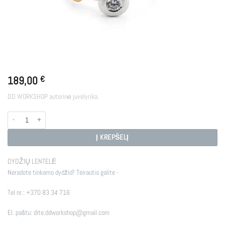
189,00
€
DD WORKSHOP autorinė juvelyrika.
produkto kiekis: STELLAR SI
Į KREPŠELĮ
DYDŽIŲ LENTELĖ
Neradote tinkamo dydžio? Teirautis galite -
Tel nr.:
+370 83 34 716
El. paštu:
dite.ddworkshop@gmail.com