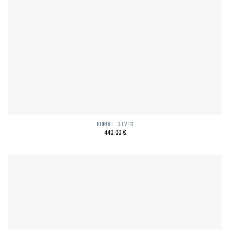
KUPOLĖ SILVER
440,00
€