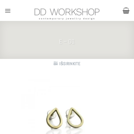
Skip
to
content
E – D1
IŠSIRINKITE