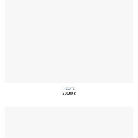
HECATE
260,00
€