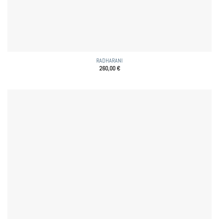
RADHARANI
260,00
€