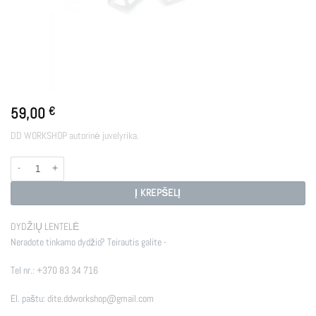
59,00
€
DD WORKSHOP autorinė juvelyrika.
produkto kiekis: E - D1
Į KREPŠELĮ
DYDŽIŲ LENTELĖ
Neradote tinkamo dydžio? Teirautis galite -
Tel nr.:
+370 83 34 716
El. paštu:
dite.ddworkshop@gmail.com