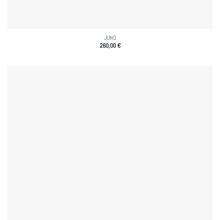
JUNO
260,00
€