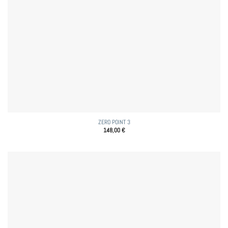
ZERO POINT 3
148,00
€