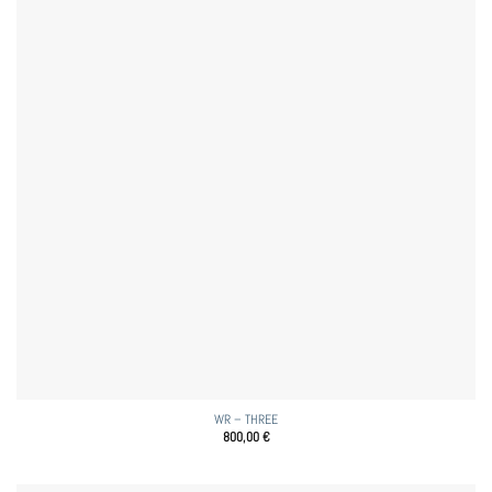
WR – THREE
800,00
€