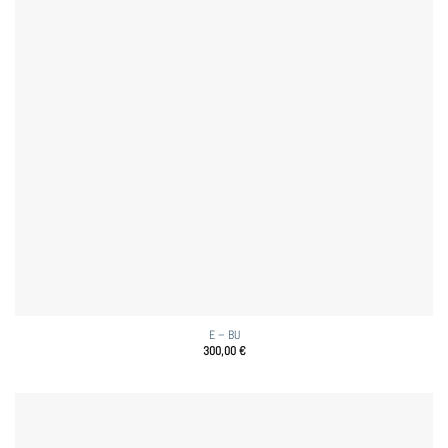
E – BU
300,00
€