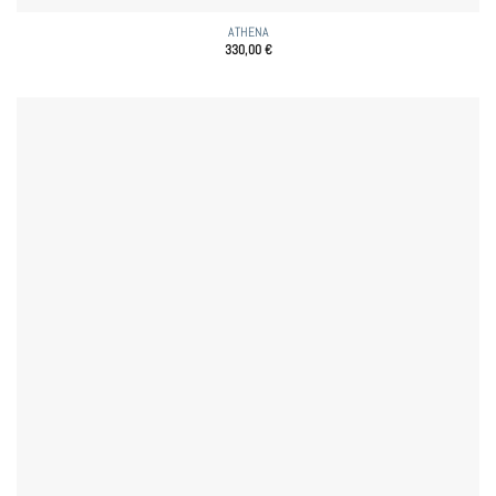
ATHENA
330,00
€