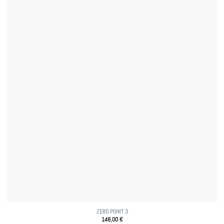
ZERO POINT 3
148,00
€