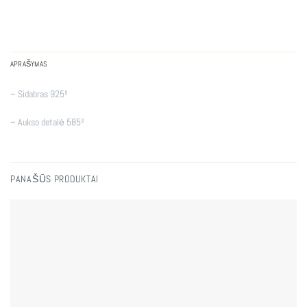
APRAŠYMAS
– Sidabras 925º
– Aukso detalė 585º
PANAŠŪS PRODUKTAI