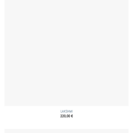
LAKSHMI
220,00
€