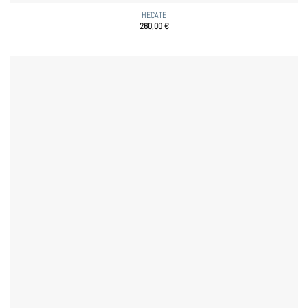
HECATE
260,00
€