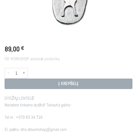
89,00
€
DD WORKSHOP autorinė juvelyrika.
produkto kiekis: ANGEL BOY
Į KREPŠELĮ
DYDŽIŲ LENTELĖ
Neradote tinkamo dydžio? Teirautis galite -
Tel nr.:
+370 83 34 716
El. paštu:
dite.ddworkshop@gmail.com