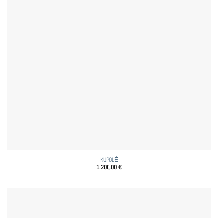
KUPOLĖ
1 200,00
€