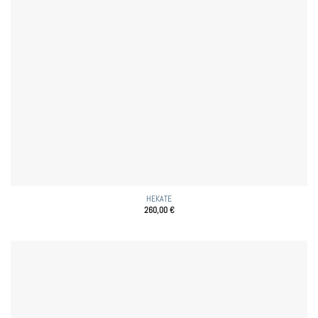
HEKATE
260,00
€