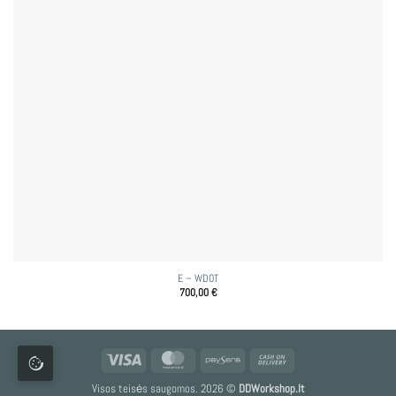
E – WDOT
700,00
€
Visa
MasterCard
Paysera
Cash
On
Visos teisės saugomos. 2026 ©
DDWorkshop.lt
Delivery