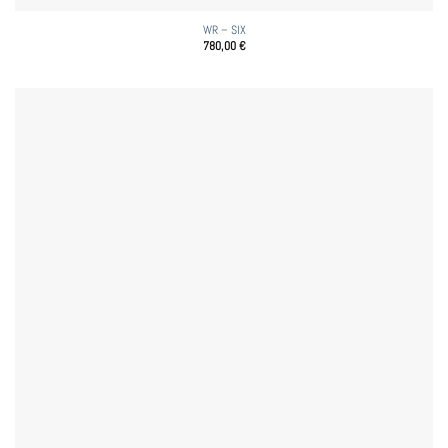
WR – SIX
780,00
€