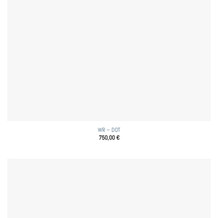
WR – DOT
750,00
€