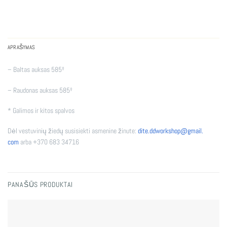
APRAŠYMAS
– Baltas auksas 585º
– Raudonas auksas 585º
* Galimos ir kitos spalvos
Dėl vestuvinių žiedų susisiekti asmenine žinute:
dite.ddworkshop@gmail.
com
arba +370 683 34716
PANAŠŪS PRODUKTAI