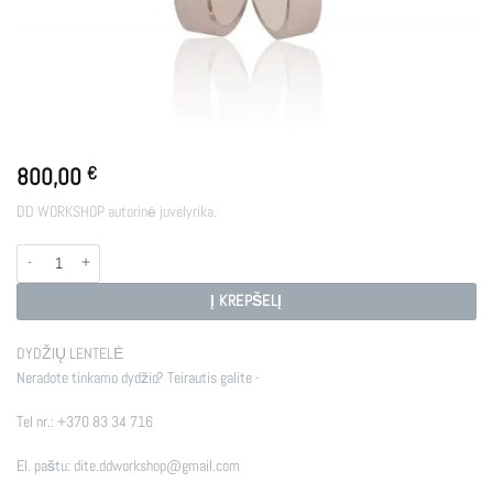
800,00
€
DD WORKSHOP autorinė juvelyrika.
produkto kiekis: WR - THREE
Į KREPŠELĮ
DYDŽIŲ LENTELĖ
Neradote tinkamo dydžio? Teirautis galite -
Tel nr.:
+370 83 34 716
El. paštu:
dite.ddworkshop@gmail.com