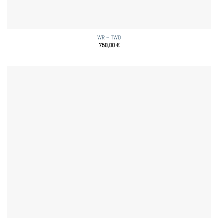
WR – TWO
750,00
€