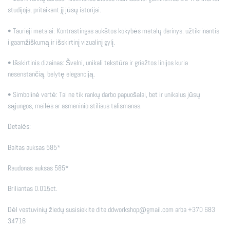
studijoje, pritaikant jį jūsų istorijai.
• Taurieji metalai: Kontrastingas aukštos kokybės metalų derinys, užtikrinantis
ilgaamžiškumą ir išskirtinį vizualinį gylį.
• Išskirtinis dizainas: Švelni, unikali tekstūra ir griežtos linijos kuria
nesenstančią, belytę eleganciją.
• Simbolinė vertė: Tai ne tik rankų darbo papuošalai, bet ir unikalus jūsų
sąjungos, meilės ar asmeninio stiliaus talismanas.
Detalės:
Baltas auksas 585*
Raudonas auksas 585*
Briliantas 0.015ct.
Dėl vestuvinių žiedų susisiekite dite.ddworkshop@gmail.com arba +370 683
34716