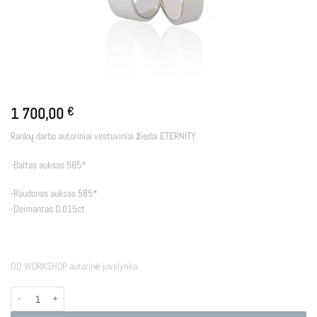
1 700,00
€
Rankų darbo autoriniai vestuviniai žiedai ETERNITY
-Baltas auksas 585*
-Raudonas auksas 585*
-Deimantas 0.015ct
DD WORKSHOP autorinė juvelyrika.
produkto kiekis: VESTUVINIAI ŽIEDAI ETERNITY