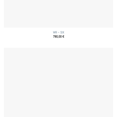
WR – SIX
780,00
€