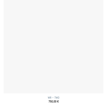
WR – TWO
750,00
€