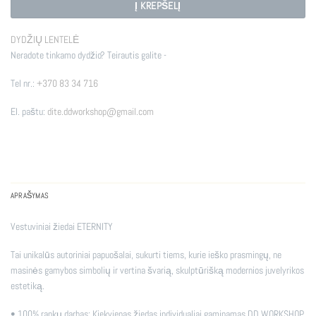
Į KREPŠELĮ
DYDŽIŲ LENTELĖ
Neradote tinkamo dydžio? Teirautis galite -
Tel nr.:
+370 83 34 716
El. paštu:
dite.ddworkshop@gmail.com
APRAŠYMAS
Vestuviniai žiedai ETERNITY
Tai unikalūs autoriniai papuošalai, sukurti tiems, kurie ieško prasmingų, ne
masinės gamybos simbolių ir vertina švarią, skulptūrišką modernios juvelyrikos
estetiką.
• 100% rankų darbas: Kiekvienas žiedas individualiai gaminamas DD WORKSHOP