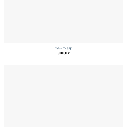
WR – THREE
800,00
€