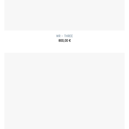
WR – THREE
800,00
€