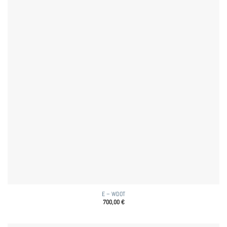
E – WDOT
700,00
€