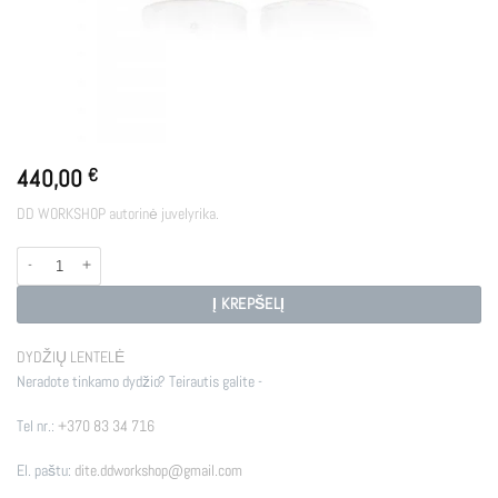
440,00
€
DD WORKSHOP autorinė juvelyrika.
produkto kiekis: KUPOLĖ SIDABRAS
Į KREPŠELĮ
DYDŽIŲ LENTELĖ
Neradote tinkamo dydžio? Teirautis galite -
Tel nr.:
+370 83 34 716
El. paštu:
dite.ddworkshop@gmail.com