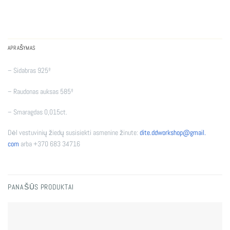
APRAŠYMAS
– Sidabras 925º
– Raudonas auksas 585º
– Smaragdas 0,015ct.
Dėl vestuvinių žiedų susisiekti asmenine žinute:
dite.ddworkshop@gmail.
com
arba +370 683 34716
PANAŠŪS PRODUKTAI