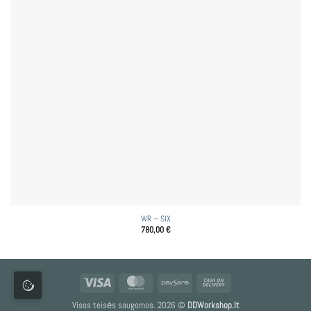
WR – SIX
780,00
€
Visa
MasterCard
Paysera
Cash
On
Visos teisės saugomos. 2026 ©
DDWorkshop.lt
Delivery