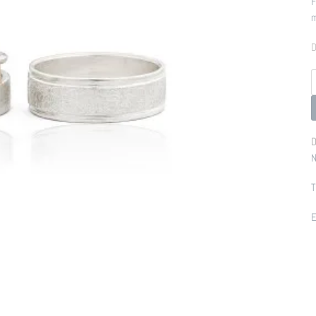
F
D
p
D
N
T
E