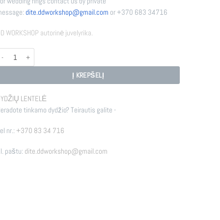
or wedding rings contact us by private
message:
dite.ddworkshop@gmail.
com
or +370 683 34716
D WORKSHOP autorinė juvelyrika.
rodukto kiekis: KUPOLĖ
Į KREPŠELĮ
YDŽIŲ LENTELĖ
eradote tinkamo dydžio? Teirautis galite -
el nr.:
+370 83 34 716
l. paštu:
dite.ddworkshop@gmail.com