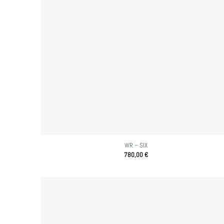
WR – SIX
780,00
€