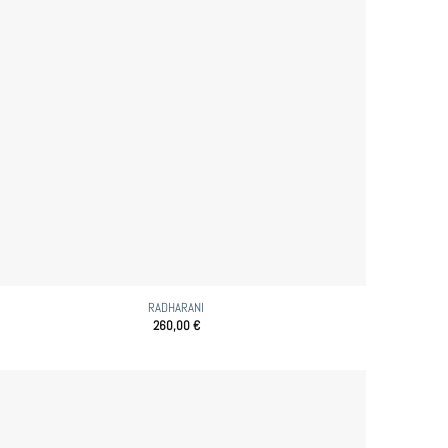
RADHARANI
260,00
€