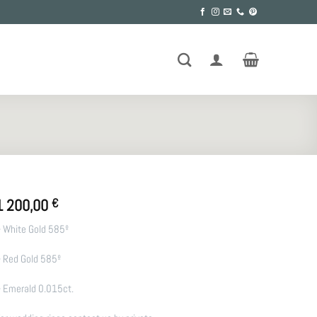
1 200,00
€
 White Gold 585º
 Red Gold 585º
 Emerald 0.015ct.