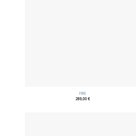
FIRE
289,00
€