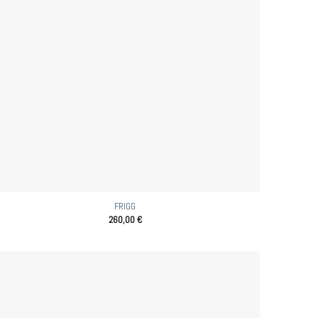
FRIGG
260,00
€