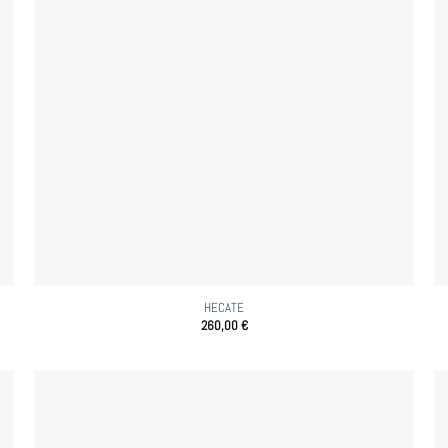
HECATE
260,00
€