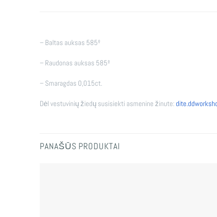
– Baltas auksas 585º
– Raudonas auksas 585º
– Smaragdas 0,015ct.
Dėl vestuvinių žiedų susisiekti asmenine žinute:
dite.ddworks
PANAŠŪS PRODUKTAI