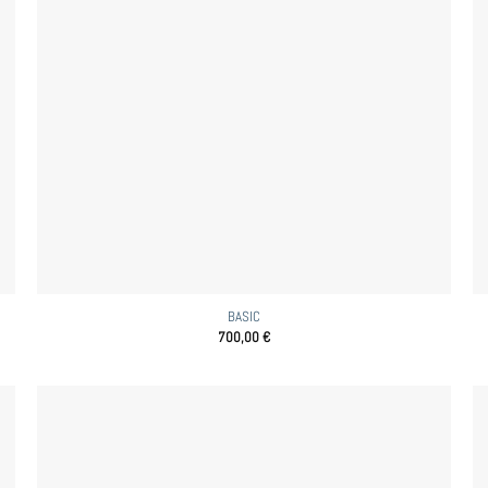
BASIC
700,00
€