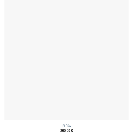
FLORA
260,00
€