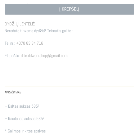
Į KREPŠELĮ
DYDŽIŲ LENTELĖ
Neradote tinkamo dydžio? Teirautis galite -
Tel nr.:
+370 83 34 716
El. paštu:
dite.ddworkshop@gmail.com
APRAŠYMAS
– Baltas auksas 585º
– Raudonas auksas 585º
* Galimos ir kitos spalvos