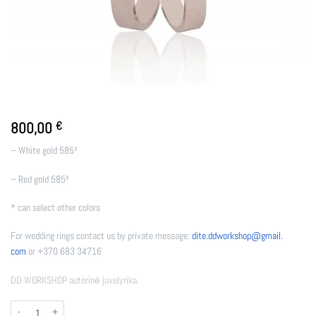
800,00
€
– White gold 585º
– Red gold 585º
* can select other colors
For wedding rings contact us by private message:
dite.ddworkshop@gmail.
com
or +370 683 34716
DD WORKSHOP autorinė juvelyrika.
produkto kiekis: WR - THREE