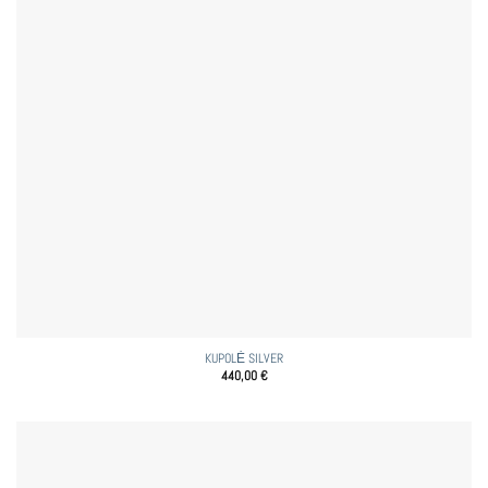
KUPOLĖ SILVER
440,00
€