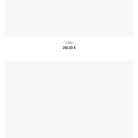
JUNO
260,00
€