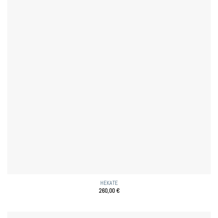
HEKATE
260,00
€