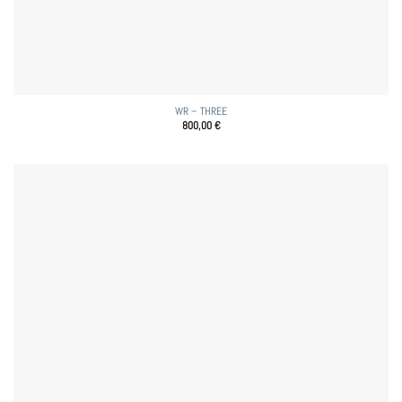
WR – THREE
800,00
€