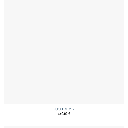
KUPOLĖ SILVER
440,00
€