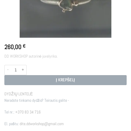
260,00
€
DD WORKSHOP autorinė juvelyrika.
produkto kiekis: HECATE
Į KREPŠELĮ
DYDŽIŲ LENTELĖ
Neradote tinkamo dydžio? Teirautis galite -
Tel nr.:
+370 83 34 716
El. paštu:
dite.ddworkshop@gmail.com