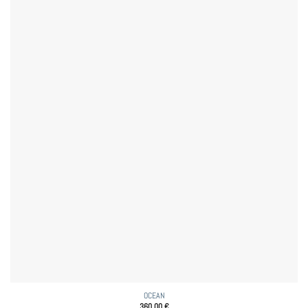
OCEAN
360,00
€