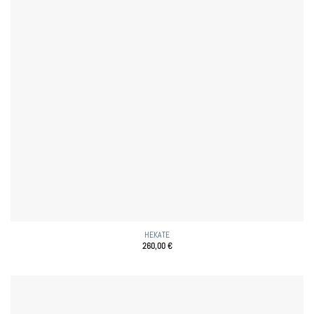
HEKATE
260,00
€