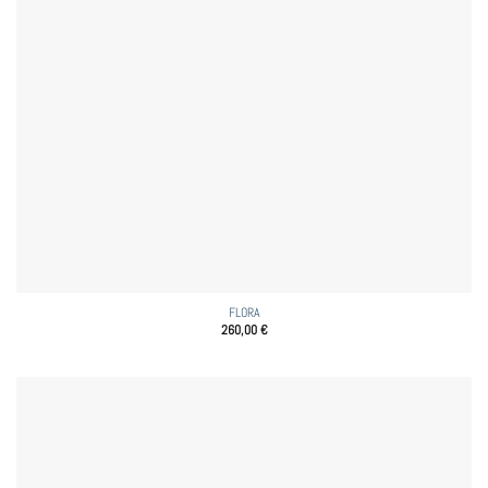
FLORA
260,00
€