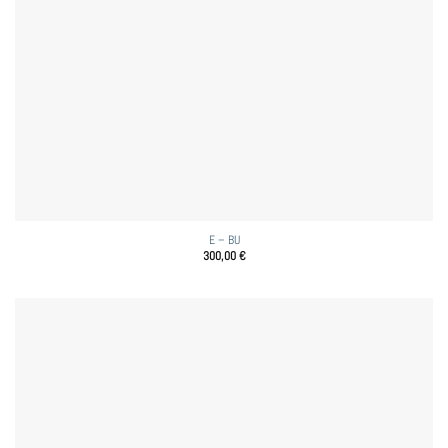
E – BU
300,00
€