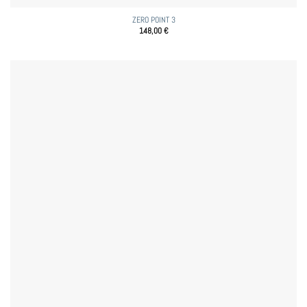
ZERO POINT 3
148,00
€