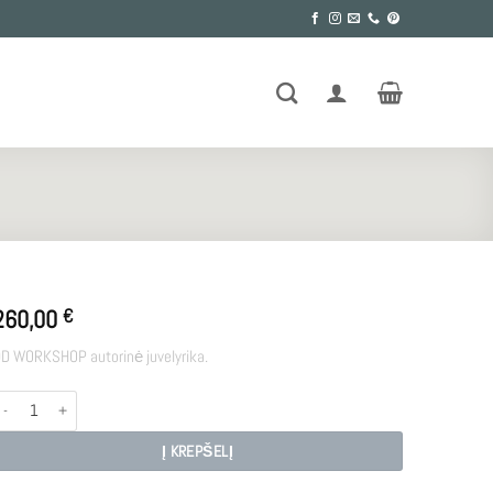
260,00
€
D WORKSHOP autorinė juvelyrika.
rodukto kiekis: FRIGG
Į KREPŠELĮ