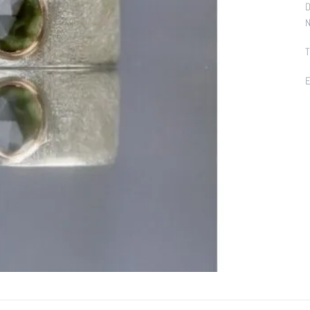
D
N
T
E