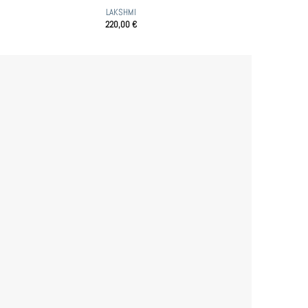
LAKSHMI
220,00
€