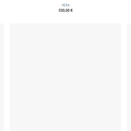
HERA
330,00
€