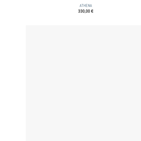
ATHENA
330,00
€