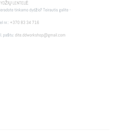
YDŽIŲ LENTELĖ
eradote tinkamo dydžio? Teirautis galite -
el nr.:
+370 83 34 716
l. paštu:
dite.ddworkshop@gmail.com