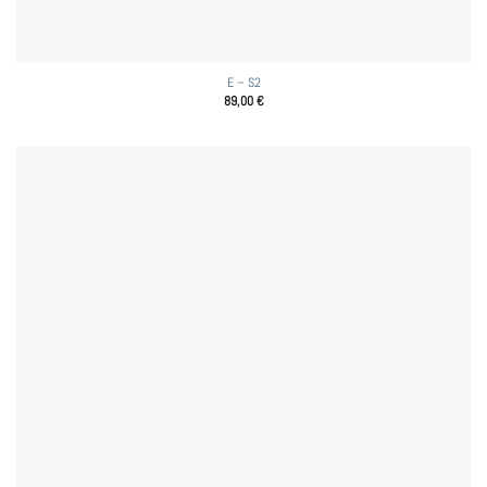
E – S2
89,00
€