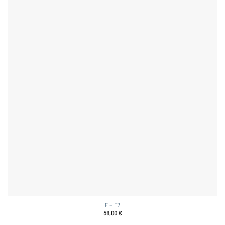
E – T2
58,00
€