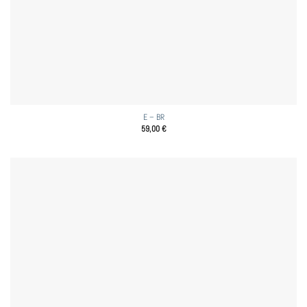
E – BR
59,00
€