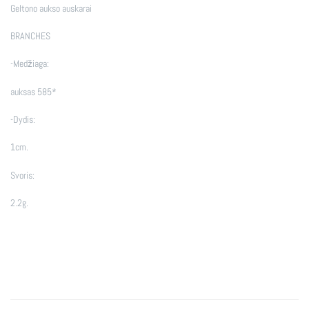
Geltono aukso auskarai
BRANCHES
-Medžiaga:
auksas 585*
-Dydis:
1cm.
Svoris:
2.2g.