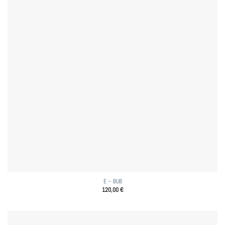
E – BUB
120,00
€