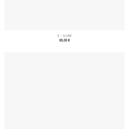
E – G.LINE
65,00
€