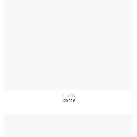
E – KITE2
120,00
€