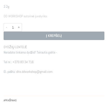
2.2g.
DD WORKSHOP autorinė juvelyrika.
produkto kiekis: AUKSINIAI AUSKARAI BRANCHES
Į KREPŠELĮ
DYDŽIŲ LENTELĖ
Neradote tinkamo dydžio? Teirautis galite -
Tel nr.:
+370 83 34 716
El. paštu:
dite.ddworkshop@gmail.com
APRAŠYMAS