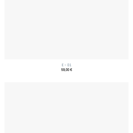
E – D1
59,00
€