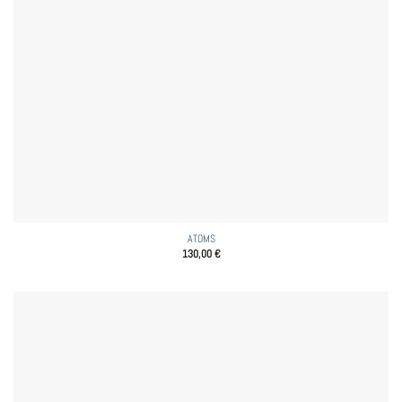
ATOMS
130,00
€