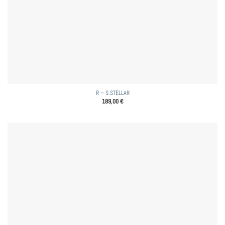
R – S.STELLAR
189,00
€