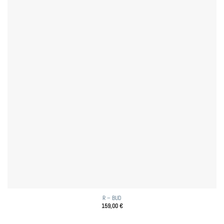
R – BUD
159,00
€