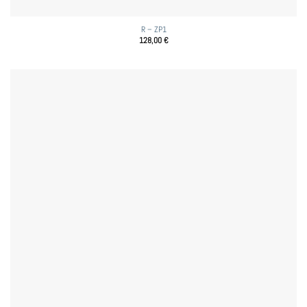
R – ZP1
128,00
€