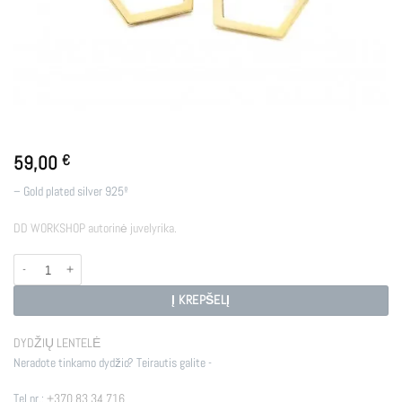
59,00
€
– Gold plated silver 925º
DD WORKSHOP autorinė juvelyrika.
produkto kiekis: E - HC3
Į KREPŠELĮ
DYDŽIŲ LENTELĖ
Neradote tinkamo dydžio? Teirautis galite -
Tel nr.:
+370 83 34 716