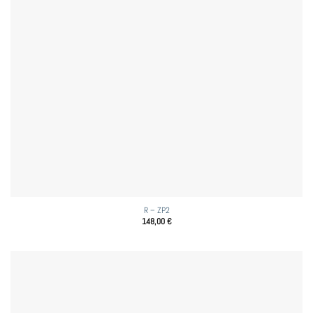
R – ZP2
148,00
€