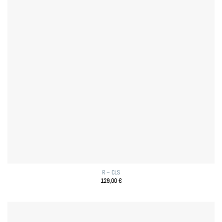
R – CLS
129,00
€