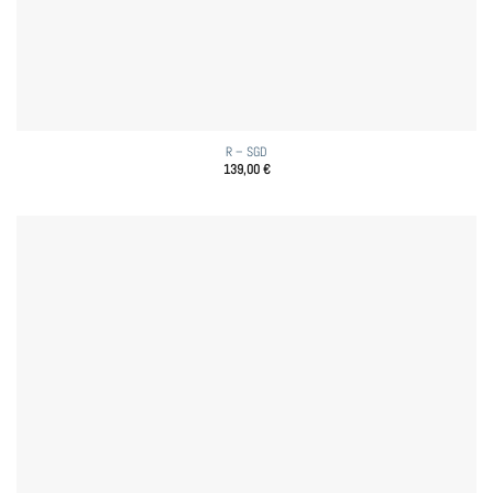
R – SGD
139,00
€