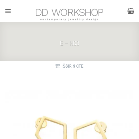
Skip
to
content
E – HC3
IŠSIRINKITE