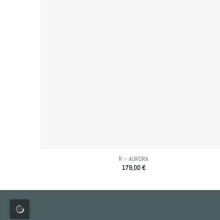
R – AURORA
179,00
€