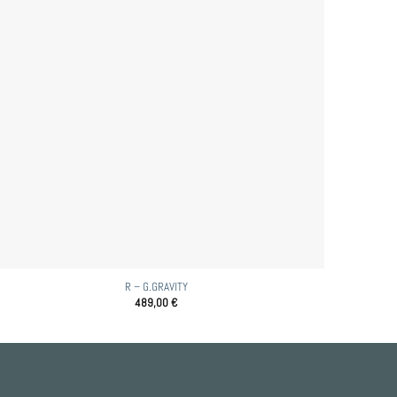
R – G.GRAVITY
489,00
€