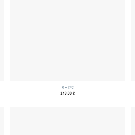
R – ZP2
148,00
€