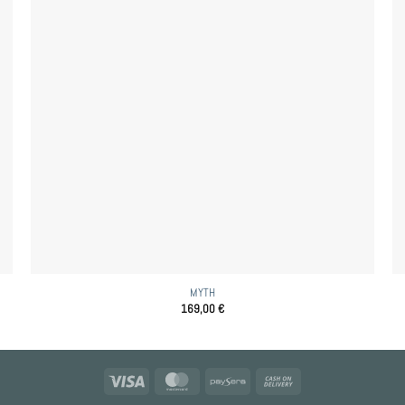
MYTH
169,00
€
Visa
MasterCard
Paysera
Cash
On