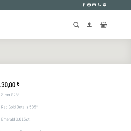
130,00
€
 Silver 925º
 Red Gold Details 585º
 Emerald 0.015ct.