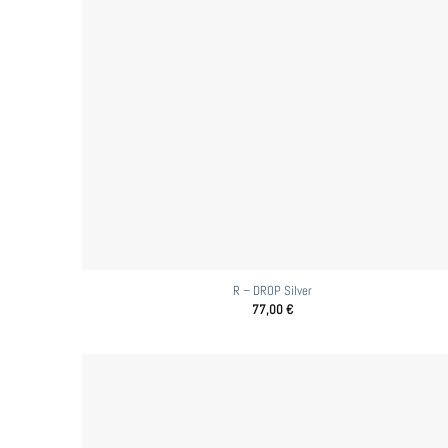
R – DROP Silver
77,00
€