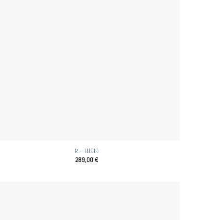
R – LUCID
289,00
€