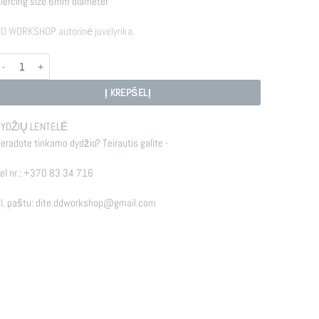
iercing size 6mm diameter
D WORKSHOP autorinė juvelyrika.
rodukto kiekis: MOLECULES
Į KREPŠELĮ
YDŽIŲ LENTELĖ
eradote tinkamo dydžio? Teirautis galite -
el nr.:
+370 83 34 716
l. paštu:
dite.ddworkshop@gmail.com