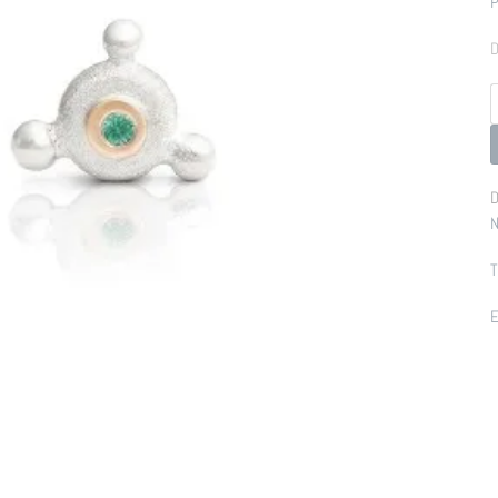
P
D
p
D
N
T
E