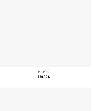
R – PING
189,00
€