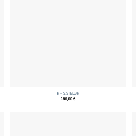
R – S.STELLAR
189,00
€