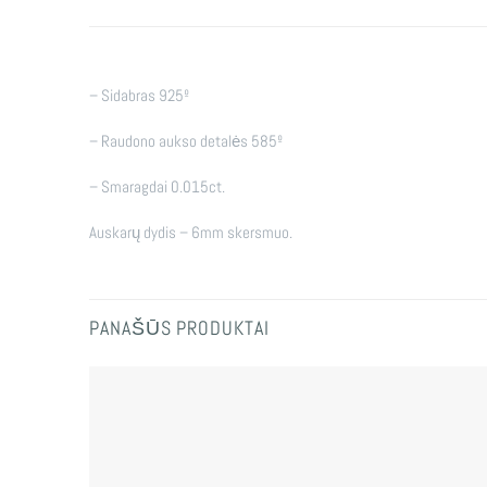
– Sidabras 925º
– Raudono aukso detalės 585º
– Smaragdai 0.015ct.
Auskarų dydis – 6mm skersmuo.
PANAŠŪS PRODUKTAI