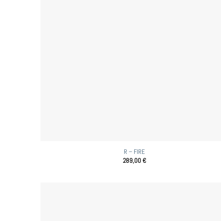
R – FIRE
289,00
€