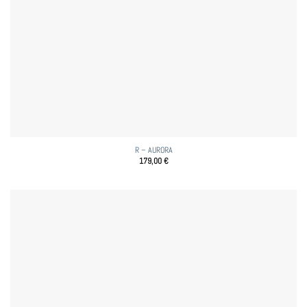
R – AURORA
179,00
€