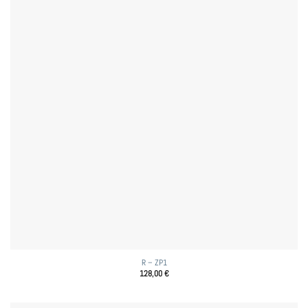
R – ZP1
128,00
€