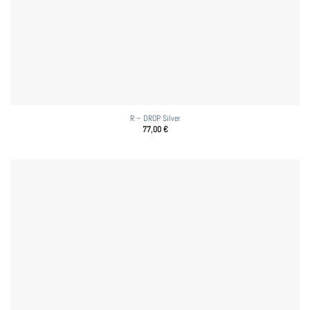
R – DROP Silver
77,00
€