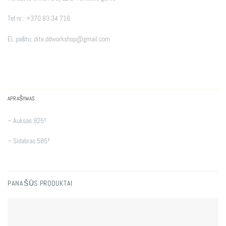
Tel nr.:
+370 83 34 716
El. paštu:
dite.ddworkshop@gmail.com
APRAŠYMAS
– Auksas 925º
– Sidabras 585º
PANAŠŪS PRODUKTAI