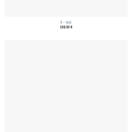
R – BUD
159,00
€