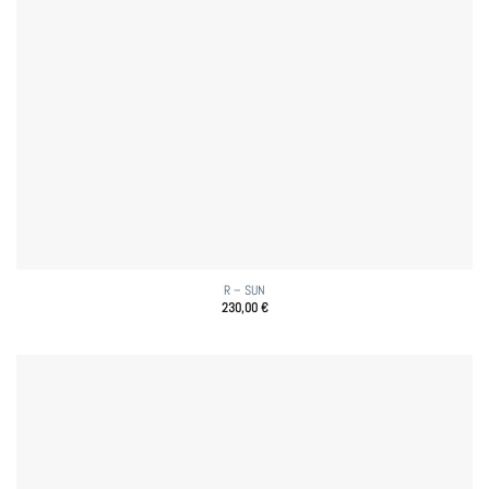
R – SUN
230,00
€