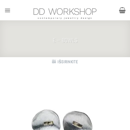
Skip
to
content
E – BOWLS
IŠSIRINKITE