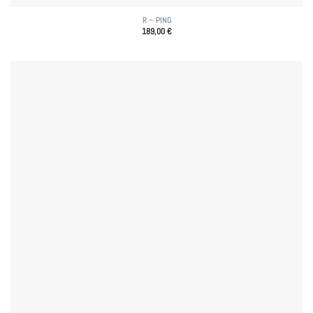
R – PING
189,00
€