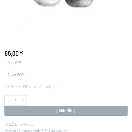
65,00
€
– Gold 925º
– Silver 585º
DD WORKSHOP autorinė juvelyrika.
produkto kiekis: E - BOWLS
Į KREPŠELĮ
DYDŽIŲ LENTELĖ
Neradote tinkamo dydžio? Teirautis galite -