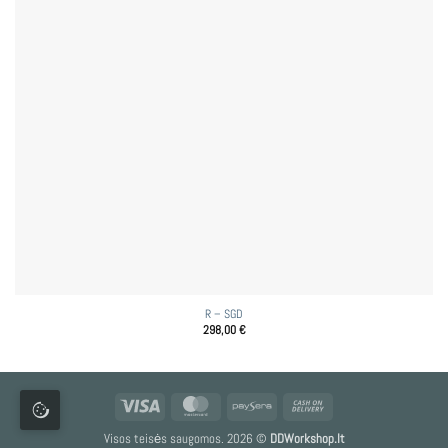
R – SGD
298,00
€
Visa
MasterCard
Paysera
Cash
On
Visos teisės saugomos. 2026 ©
DDWorkshop.lt
Delivery