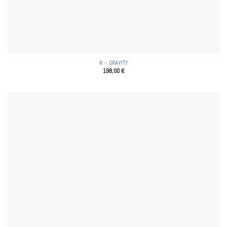
R – GRAVITY
198,00
€