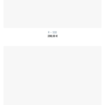
R – SGD
298,00
€