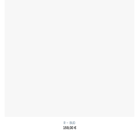
R – BUD
159,00
€