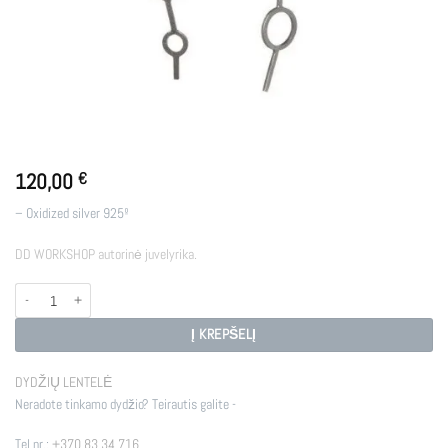
120,00
€
– Oxidized silver 925º
DD WORKSHOP autorinė juvelyrika.
produkto kiekis: E - BUB
Į KREPŠELĮ
DYDŽIŲ LENTELĖ
Neradote tinkamo dydžio? Teirautis galite -
Tel nr.:
+370 83 34 716