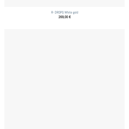
R- DROPG White gold
269,00
€