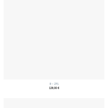
R – ZP1
128,00
€