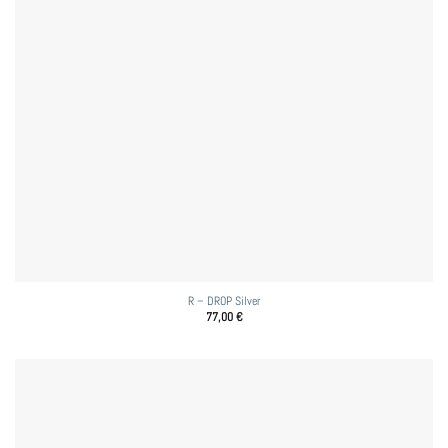
R – DROP Silver
77,00
€