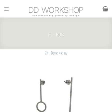
Skip
to
content
E – BUB
IŠSIRINKITE