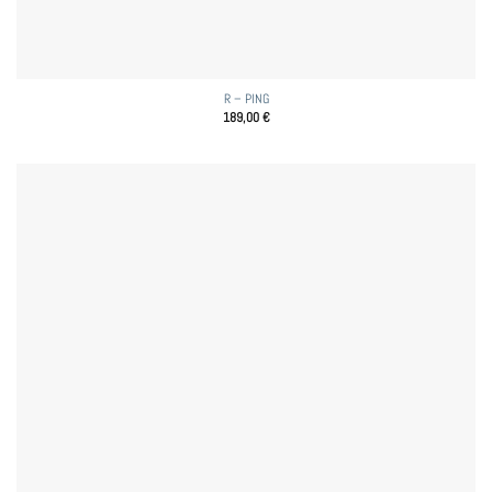
R – PING
189,00
€