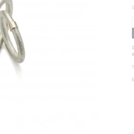
D
p
D
N
T
E