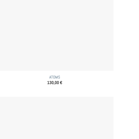
ATOMS
130,00
€