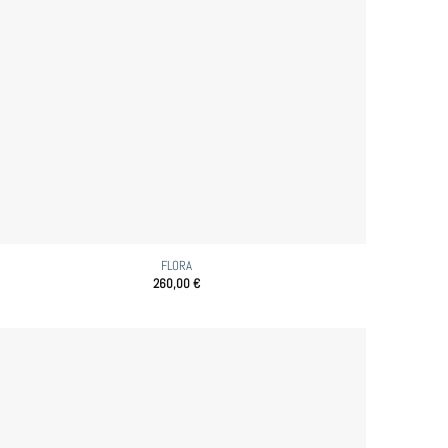
FLORA
260,00
€