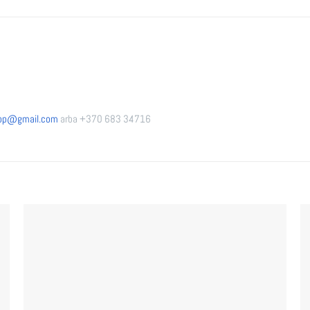
hop@gmail.
com
arba +370 683 34716