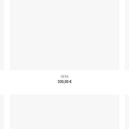
HERA
330,00
€