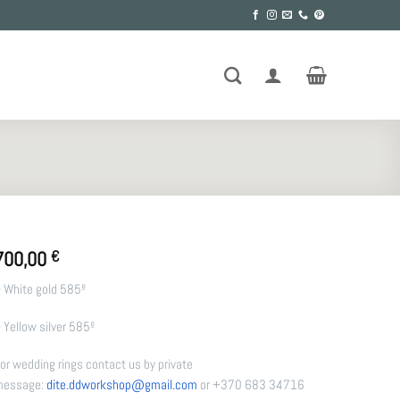
700,00
€
 White gold 585º
 Yellow silver 585º
or wedding rings contact us by private
message:
dite.ddworkshop@gmail.
com
or +370 683 34716