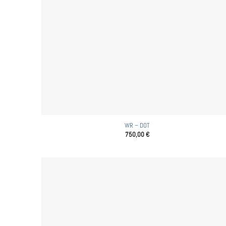
WR – DOT
750,00
€