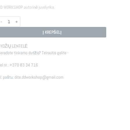
D WORKSHOP autorinė juvelyrika.
rodukto kiekis: E - WDOT
Į KREPŠELĮ
YDŽIŲ LENTELĖ
eradote tinkamo dydžio? Teirautis galite -
el nr.:
+370 83 34 716
l. paštu:
dite.ddworkshop@gmail.com