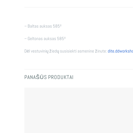
– Baltas auksas 585º
– Geltonas auksas 585º
Dėl vestuvinių žiedų susisiekti asmenine žinute:
dite.ddworks
PANAŠŪS PRODUKTAI