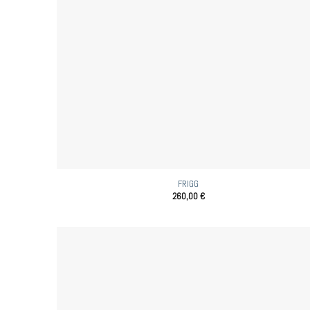
FRIGG
260,00
€