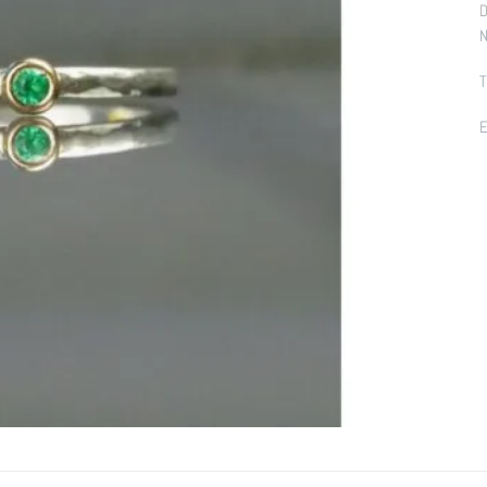
D
N
T
E