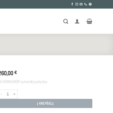
260,00
€
D WORKSHOP autorinė juvelyrika.
rodukto kiekis: MEDEINA
Į KREPŠELĮ