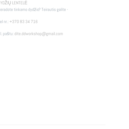
YDŽIŲ LENTELĖ
eradote tinkamo dydžio? Teirautis galite -
el nr.:
+370 83 34 716
l. paštu:
dite.ddworkshop@gmail.com