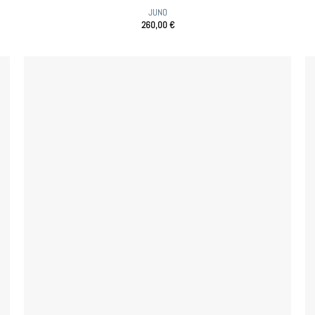
JUNO
260,00
€