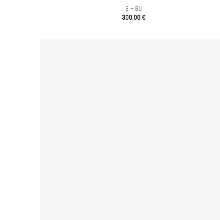
E – BU
300,00
€