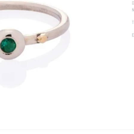
D
N
T
E