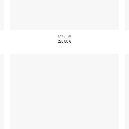
LAKSHMI
220,00
€