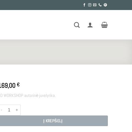
169,00
€
D WORKSHOP autorinė juvelyrika.
rodukto kiekis: WILD MEADOW
Į KREPŠELĮ