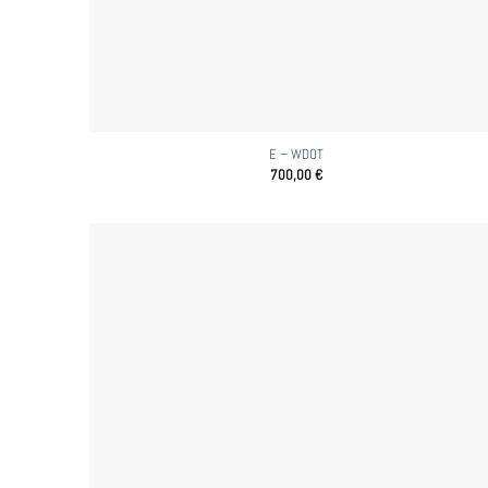
E – WDOT
700,00
€