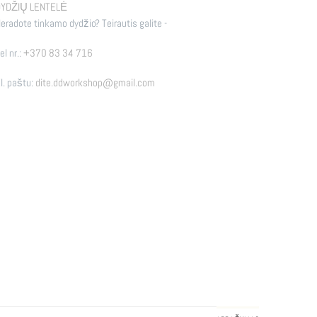
YDŽIŲ LENTELĖ
eradote tinkamo dydžio? Teirautis galite -
el nr.:
+370 83 34 716
l. paštu:
dite.ddworkshop@gmail.com